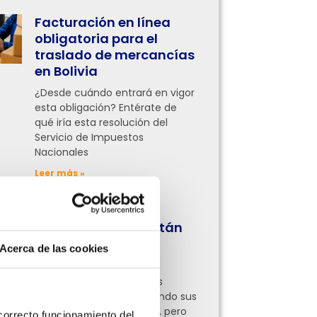
Facturación en línea
obligatoria para el
traslado de mercancías
en Bolivia
¿Desde cuándo entrará en vigor
esta obligación? Entérate de
qué iría esta resolución del
Servicio de Impuestos
Nacionales
Leer más »
¿Qué procesos
administrativos están
digitalizando las
Acerca de las cookies
empresas hoy?
Ahora empresas de todas
partes ya están digitalizando sus
procesos administrativos, pero
orrecto funcionamiento del 