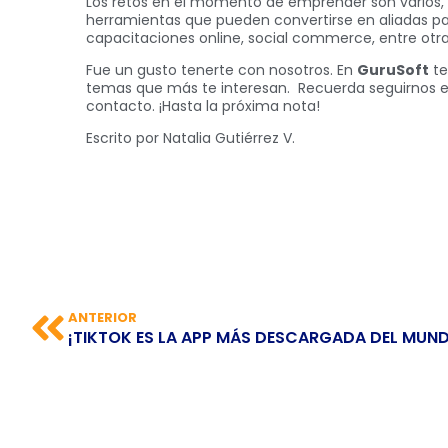
Los retos en el momento de emprender son varios,
herramientas que pueden convertirse en aliadas pa
capacitaciones online, social commerce, entre otra
Fue un gusto tenerte con nosotros. En
GuruSoft
te
temas que más te interesan. Recuerda seguirnos e
contacto. ¡Hasta la próxima nota!
Escrito por Natalia Gutiérrez V.
ANTERIOR
¡TIKTOK ES LA APP MÁS DESCARGADA DEL MUN