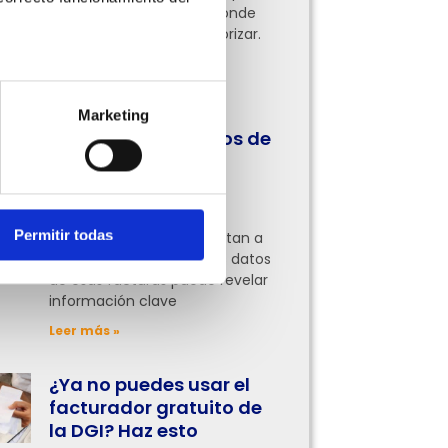
pocas tienen claro por dónde
empezar o qué áreas priorizar.
Aquí te lo contamos
Leer más »
Marketing
Cómo usar los datos de
tus facturas para
entender mejor tu
negocio
Permitir todas
Muchas empresas se limitan a
facturar, pero analizar los datos
de esas facturas puede revelar
información clave
Leer más »
¿Ya no puedes usar el
facturador gratuito de
la DGI? Haz esto