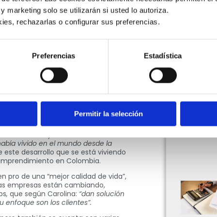
de las que antes se conocían, un
 y marketing solo se utilizarán si usted lo autoriza.
ales como: ¿cuál fue tu primer
ies, rechazarlas o configurar sus preferencias. 
lizar CDS para guardar una tarea?,
stas respuestas pueden variar de una
 y es que han sido testigos del
n temas tecnológicos.
Preferencias
Estadística
nteligencia artificial
entre otras
 antes eran inimaginables. De hecho,
nalcanzable, pero al día de hoy las
resas se están dirigiendo al
s virtuales y las plataformas digitales
Permitir la selección
ombia,
en una entrevista publicada
mos viendo hoy es el resultado de
abía vivido en el mundo desde la
 este desarrollo que se está viviendo
e emprendimiento en Colombia.
n pro de una “mejor calidad de vida”,
 las empresas están cambiando,
ps
,
que según Carolina:
“dan solución
u enfoque son los clientes”.