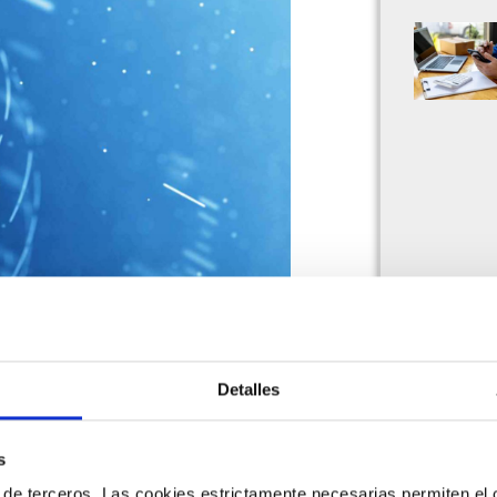
ó el mundo que conocíamos.
cumplimiento tributario y
Detalles
s
 de terceros. Las cookies estrictamente necesarias permiten el c