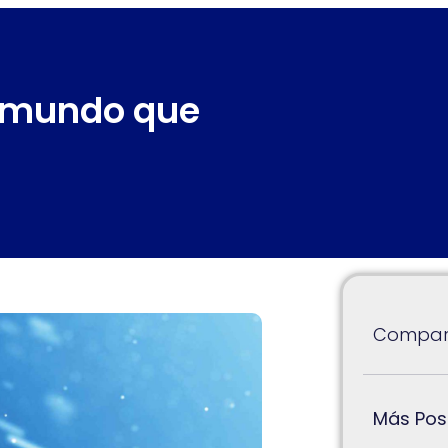
l mundo que
Compart
Más Pos