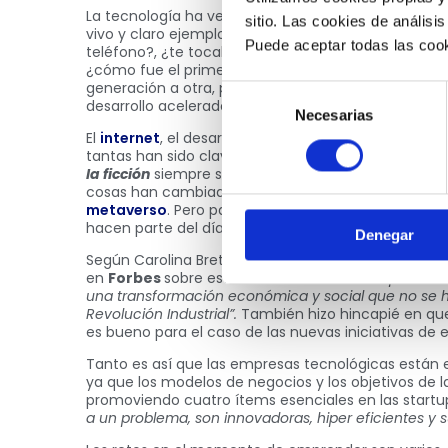
La tecnología ha venido cambiando muchas cosas 
sitio. Las cookies de análisis
vivo y claro ejemplo es que al hacerse preguntas t
Puede aceptar todas las cook
teléfono?, ¿te tocaba consultar enciclopedias o uti
¿cómo fue el primer televisor en casa? Sin duda, e
generación a otra, pero todas tienen algo en común
Selección
desarrollo acelerado que la humanidad ha tenido e
Necesarias
de
El
internet
, el desarrollo de las comunicaciones, la
i
consentimiento
tantas han sido claves para presentar avances que
la ficción
siempre se observaba como algo lejano e i
cosas han cambiado, tanto así que las grandes emp
metaverso
. Pero para no ir muy lejos, los asistente
hacen parte del día a día.
Denegar
Según Carolina Bretón, Gerente General de
Nu Col
en
Forbes
sobre esta transformación:
“Lo que esta
una transformación económica y social que no se h
Revolución Industrial”.
También hizo hincapié en que
es bueno para el caso de las nuevas iniciativas d
Tanto es así que las empresas tecnológicas están e
ya que los modelos de negocios y los objetivos de
promoviendo cuatro ítems esenciales en las startu
a un problema, son innovadoras, hiper eficientes y s