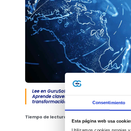
Lee en GuruSoft sobre La tecnología cambi
Aprende claves de facturación electrónica, 
transformación…
Consentimiento
Tiempo de lectura: 4 minutos
📖⏱
Esta página web usa cookie
Utilizamos cookies propias y