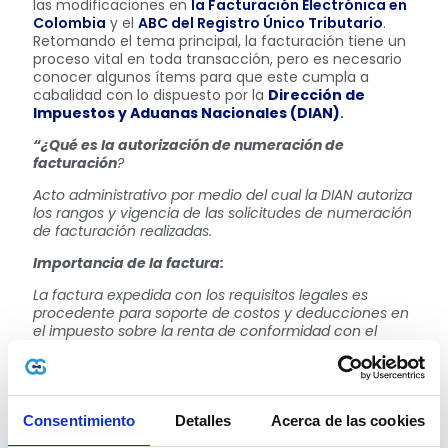
las modificaciones en
la Facturación Electrónica en
Colombia
y el
ABC del Registro Único Tributario
.
Retomando el tema principal, la facturación tiene un
proceso vital en toda transacción, pero es necesario
conocer algunos ítems para que este cumpla a
cabalidad con lo dispuesto por la
Dirección de
Impuestos y Aduanas Nacionales (DIAN)
.
“¿Qué es la autorización de numeración de
facturación
?
Acto administrativo por medio del cual la DIAN autoriza
los rangos y vigencia de las solicitudes de numeración
de facturación realizadas.
Importancia de la factura:
La factura expedida con los requisitos legales es
procedente para soporte de costos y deducciones en
el impuesto sobre la renta de conformidad con el
artículo 771-2 E.T.
Vigencia de la autorización de numeración de
facturación:
Consentimiento
Detalles
Acerca de las cookies
Término de tiempo que señala la Dirección de