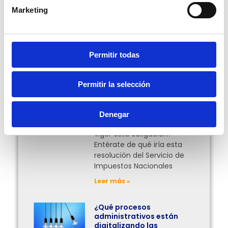
Compartir:
Marketing
Más Posts
Permitir todas
Facturación en línea
Permitir la selección
obligatoria para el
traslado de mercancías
en Bolivia
Denegar
¿Desde cuándo entrará en
vigor esta obligación?
Entérate de qué iría esta
resolución del Servicio de
Impuestos Nacionales
Leer más »
¿Qué procesos
administrativos están
digitalizando las