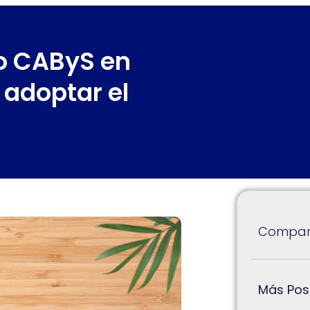
go CAByS en
 adoptar el
Compart
Más Pos