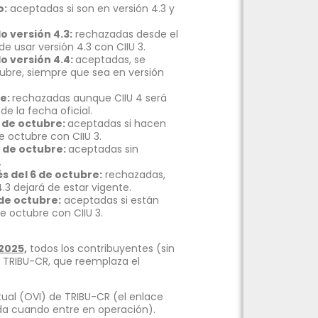
o:
aceptadas si son en versión 4.3 y
o versión 4.3:
rechazadas desde el
de usar versión 4.3 con CIIU 3.
o versión 4.4:
aceptadas, se
tubre, siempre que sea en versión
re:
rechazadas aunque CIIU 4 será
e la fecha oficial.
6 de octubre:
aceptadas si hacen
e octubre con CIIU 3.
6 de octubre:
aceptadas sin
.
s del 6 de octubre:
rechazadas,
4.3 dejará de estar vigente.
 de octubre:
aceptadas si están
e octubre con CIIU 3.
2025,
todos los contribuyentes (sin
 TRIBU-CR, que reemplaza el
.
rtual (OVI) de TRIBU-CR (el enlace
nda cuando entre en operación).