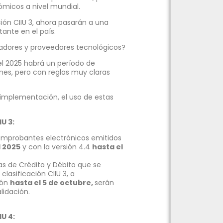
micos a nivel mundial.
ión CIIU 3, ahora pasarán a una
ante en el país.
tadores y proveedores tecnológicos?
el 2025 habrá un período de
ones, pero con reglas muy claras
implementación, el uso de estas
U 3:
comprobantes electrónicos emitidos
l 2025
y con la versión 4.4
hasta el
as de Crédito y Débito que se
clasificación CIIU 3, a
ión
hasta el 5 de octubre,
serán
lidación.
IU 4: