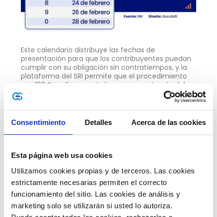
Este calendario distribuye las fechas de
presentación para que los contribuyentes puedan
cumplir con su obligación sin contratiempos, y la
plataforma del SRI permite que el procedimiento
sea 100 % en línea, gratuito y seguro a través del
SRI en línea.
Recuerda que presentar el anexo dentro del plazo
garantiza que los gastos registrados se tomen en
Consentimiento
Detalles
Acerca de las cookies
cuenta en la declaración anual y evita sanciones u
observaciones por parte de la autoridad tributaria.
¿Qué gastos personales se pueden declarar?
Esta página web usa cookies
El SRI permite incluir dentro del Anexo de Gastos
Utilizamos cookies propias y de terceros. Las cookies 
Personales gastos que representan consumo
estrictamente necesarias permiten el correcto 
familiar y que cuentan con facturas electrónicas
válidas a tu nombre o al de tus cargas familiares
funcionamiento del sitio. Las cookies de análisis y 
que pueden ser padres, hijos (hasta 21 años o con
marketing solo se utilizarán si usted lo autoriza.
discapacidad, sin límite de edad, siempre que