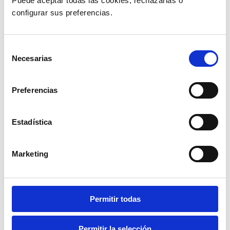
Puede aceptar todas las cookies, rechazarlas o 
dependan económicamente del contribuyente y
no perciban ingresos gravados superiores a un
configurar sus preferencias. 
Salario Básico Unificado, fijado para 2025 en USD
470), también está el cónyuge o pareja en unión
de hecho.
Selección
Las cargas familiares son importantes porque
Necesarias
de
aumentan el límite máximo de gastos personales
consentimiento
que se pueden tomar para reducir el impuesto.
El SRI utiliza
el número de cargas para definir
Preferencias
cuántas canastas familiares básicas se
pueden considerar al calcular la rebaja
tributaria
.
Estadística
Más cargas familiares significan un tope de
deducción más alto, lo cual puede generar una
reducción mayor al Impuesto a la Renta.
Marketing
Por ejemplo:
Sin cargas familiares se consideran 7
canastas básicas.
Permitir todas
Con una carga familiar, 9 canastas.
Con dos cargas, 11 canastas.
Con tres cargas, 14 canastas.
Permitir la selección