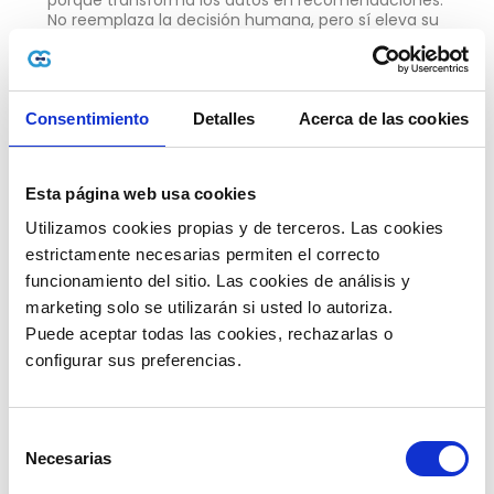
No reemplaza la decisión humana, pero sí eleva su
calidad, velocidad y productividad.
Tecnologías como el procesamiento del lenguaje
natural, la búsqueda inteligente y la
Automatización Robótica de Procesos o RPA, hacen
Consentimiento
Detalles
Acerca de las cookies
posible automatizar interacciones, reducir costos
operativos y mejorar la experiencia tanto de
colaboradores como de clientes.
Esta página web usa cookies
En la práctica, esto se traduce en agentes
virtuales, asistentes de IA y plataformas que
Utilizamos cookies propias y de terceros. Las cookies 
aprenden del comportamiento del negocio.
estrictamente necesarias permiten el correcto 
funcionamiento del sitio. Las cookies de análisis y 
¿Cuáles son los beneficios de una
automatización orientada a decisiones?
marketing solo se utilizarán si usted lo autoriza.
Puede aceptar todas las cookies, rechazarlas o 
Una automatización enfocada en decisiones te
permite:
configurar sus preferencias. 
🗸 Mayor control y visibilidad del negocio.
🗸 Anticipación de riesgos y oportunidades.
Selección
Necesarias
de
🗸 Agilidad para adaptarse a cambios.
consentimiento