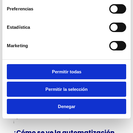
🗸 Uso más estratégico de la tecnología.
Preferencias
Ya los sabes, no se trata solo de hacer más, sino de
decidir mejor.
¿Cómo deben abordar las empresas esta
Estadística
nueva visión de la automatización?
El punto de partida no es la tecnología, sino las
Marketing
preguntas que necesitas resolver en tu negocio.
Por ejemplo:
¿Qué decisiones necesitan mejor información? o
¿Dónde se pierde visibilidad?
Permitir todas
A partir de ahí, la automatización debe diseñarse
como un sistema que conecta procesos, datos y
decisiones, no como soluciones aisladas.
Permitir la selección
Con este enfoque, llevarás a tu empresa a
construir un crecimiento sostenible.
Denegar
Vamos a poner un ejemplo práctico de lo que
significaría automatizar tu proceso de facturación.
↓
¿Cómo se ve la automatización