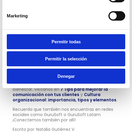
directos para fortalecer y mejorar.
Marketing
Conócete a ti mismo:
no se trata solo de
estar en una situación difícil para identificar
tus emociones; también forma parte de tu
salud mental. Tener un espacio para ti
Permitir todas
mismo/a, saber lo que te gusta, cuáles son
tus límites y descansar adecuadamente.
Permitir la selección
Fue un gusto acompañarte en esta nota, que
esperamos haya sido de mucha utilidad para ti.
Denegar
Recuerda que tenemos más artículos para tu
bienestar. Visítanos en
7 Tips para mejorar la
comunicación con tus clientes
y
Cultura
organizacional: importancia, tipos y elementos
.
Recuerda que también nos encuentras en redes
sociales como GuruSoft o GuruSoft Latam.
¡Conectemos también por allí!
Escrito por: Natalia Gutiérrez V.