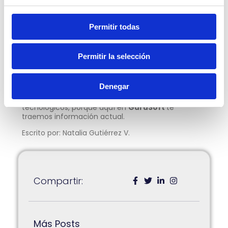
características es que tendrá «personalidad»,
desde un entrenador que recibe el nombre de
Víctor hasta Max, el chef perfecto con recetas que
Permitir todas
te sacaran de apuros.
Meta también ha fortalecido sus esfuerzos con la
IA para mejorar el rendimiento de los anuncios en
Permitir la selección
redes sociales, lo cual permite agilizar el trabajo de
las empresas para dar a conocer sus productos y
servicios.
Denegar
Estaremos atentos a nuevos avances
tecnológicos, porque aquí en
GuruSoft
te
traemos información actual.
Escrito por: Natalia Gutiérrez V.
Compartir:
Más Posts