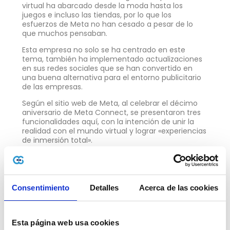
virtual ha abarcado desde la moda hasta los
juegos e incluso las tiendas, por lo que los
esfuerzos de Meta no han cesado a pesar de lo
que muchos pensaban.
Esta empresa no solo se ha centrado en este
tema, también ha implementado actualizaciones
en sus redes sociales que se han convertido en
una buena alternativa para el entorno publicitario
de las empresas.
Según el sitio web de Meta, al celebrar el décimo
aniversario de Meta Connect, se presentaron tres
funcionalidades aquí, con la intención de unir la
realidad con el mundo virtual y lograr «experiencias
de inmersión total».
Para lograr esto han recurrido a los avances que te
detallaremos a continuación:
El lanzamiento de Meta Quest 3
Consentimiento
Detalles
Acerca de las cookies
Un visor de realidad mixta de acceso masivo que
no requiere de dispositivos adicionales para su
funcionamiento. Este cuenta con una biblioteca de
Esta página web usa cookies
contenidos que permite que las personas tengan