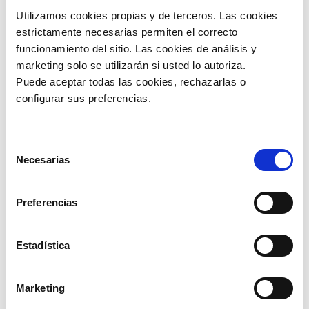
Traza un objetivo o meta:
esto es
Utilizamos cookies propias y de terceros. Las cookies 
importante porque tener un norte en la vida
te dará una razón para luchar y para seguir.
estrictamente necesarias permiten el correcto 
Hoy mismo puedes ponerte desafíos: bajar
funcionamiento del sitio. Las cookies de análisis y 
de peso, pasar más tiempo con la familia,
marketing solo se utilizarán si usted lo autoriza.
estudiar, en fin, mira hacia adelante qué
deseas alcanzar.
Puede aceptar todas las cookies, rechazarlas o 
Relájate:
no podemos estar al 150% en la
configurar sus preferencias. 
vida, por tanto, luego de trabajar y estudiar,
para un poco y dedica un tiempo a
algún hobbie que tengas, como por ejemplo
tocar un instrumento musical, dibujar, en
Selección
definitiva, aquello que más te guste.
Necesarias
de
No dediques demasiado tiempo a la
consentimiento
tecnología:
sí, nos apasiona la tecnología y
de hecho siempre te contamos de estos
Preferencias
temas interesantes, pero todo tiene un
límite, por tanto, disfruta de sus beneficios,
pero trata de equilibrar tus actividades
virtuales con las físicas.
Estadística
Pide ayuda cuando la necesites:
a veces
intentamos hacer todo solos, y no contamos
nuestros problemas para desahogarnos. Si tu
Marketing
salud mental se encuentra en estado grave,
acude urgentemente a un profesional de esa