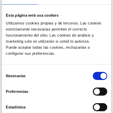
Evita frotarte los ojos.
Esta página web usa cookies
Recuerda parpadear, aunque suene muy
Utilizamos cookies propias y de terceros. Las cookies 
lógico, la realidad es que cuando estás
estrictamente necesarias permiten el correcto 
expuesto a pantallas durante mucho tiempo
funcionamiento del sitio. Las cookies de análisis y 
olvidas parpadear; por eso se recomienda
marketing solo se utilizarán si usted lo autoriza.
hacer pausas, mirar un punto a lo lejos y
Puede aceptar todas las cookies, rechazarlas o 
cerca.
configurar sus preferencias. 
Cuida tu alimentación y consume alimentos
ricos en vitamina A.
Selección
Mantén tus ojos hidratados.
Necesarias
de
consentimiento
Mantén una distancia segura entre tus ojos y
Preferencias
las pantallas.
Utiliza gafas de sol para evitar la radiación del
Estadística
sol en tus ojos.