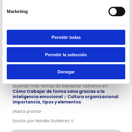
Realiza visitas regulares al oftalmólogo.
Marketing
Verifica la iluminación en el lugar donde
trabajas.
Evita tocar tus ojos con las manos sucias.
Permitir todas
Tomate una siesta al mediodía o al
atardecer.
Permitir la selección
Denegar
Estos fueron algunos tips que son claves para tener
una buena salud en tus ojos, si quieres seguir
leyendo más temas de bienestar visítanos en:
Cómo trabajar de forma sana gracias a la
inteligencia emocional
y
Cultura organizacional:
importancia, tipos y elementos
.
¡Hasta pronto!
Escrito por Natalia Gutiérrez V.