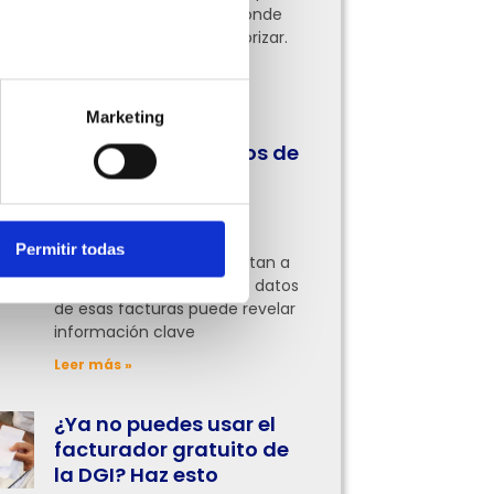
pocas tienen claro por dónde
empezar o qué áreas priorizar.
Aquí te lo contamos
Leer más »
Marketing
Cómo usar los datos de
tus facturas para
entender mejor tu
negocio
Permitir todas
Muchas empresas se limitan a
facturar, pero analizar los datos
de esas facturas puede revelar
información clave
Leer más »
¿Ya no puedes usar el
facturador gratuito de
la DGI? Haz esto