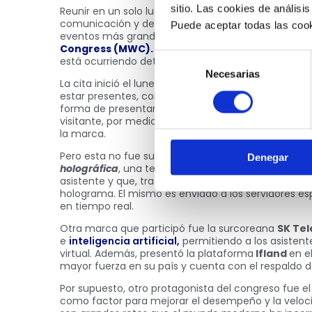
sitio. Las cookies de análisis
Reunir en un solo lugar las novedades y tendencias 
comunicación y de desarrollo de software es posible
Puede aceptar todas las cook
eventos más grandes que se celebra anualmente e
Congress (MWC).
Esta reunión multitudinaria pre
Selección
está ocurriendo detrás de las empresas y describe t
Necesarias
de
La cita inició el lunes 28 de febrero en Barcelona 
consentimiento
estar presentes, como es el caso de
Telefónica,
qu
forma de presentar su stand. Este se dispuso como 
visitante, por medio de un avatar, podía recorrerlo 
la marca.
Pero esta no fue su única innovación, ya que tamb
Denegar
holográfica
, una tecnología que, por medio de di
asistente y que, tras procesarlas con un software 
holograma. El mismo es enviado a los servidores es
en tiempo real.
Otra marca que participó fue la surcoreana
SK Te
e
inteligencia artificial,
permitiendo a los asistent
virtual. Además, presentó la plataforma
Ifland
en e
mayor fuerza en su país y cuenta con el respaldo de
Por supuesto, otro protagonista del congreso fue e
como factor para mejorar el desempeño y la veloci