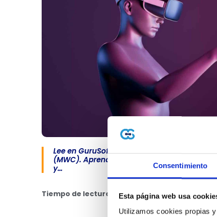
Lee en GuruSoft sobre El metaverso, protag
(MWC). Aprende claves de facturación elect
Consentimiento
y…
Tiempo de lectura: 4 minutos
📖⏱️
Esta página web usa cookie
Utilizamos cookies propias y