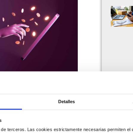
onista en Mobile World Congress
rónica, cumplimiento tributario
Detalles
s
 de terceros. Las cookies estrictamente necesarias permiten el c