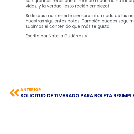
son grandes retos que el mundo moderno ha incor
vidas, y la verdad, ¡esto recién empieza!
Si deseas mantenerte siempre informado de las no
nuestras siguientes notas. También puedes seguirno
subimos el contenido que más te gusta.
Escrito por Natalia Gutiérrez V.
ANTERIOR
SOLICITUD DE TIMBRADO PARA BOLETA RESIMPL