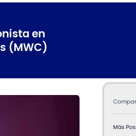
onista en
ss (MWC)
Compart
Más Pos