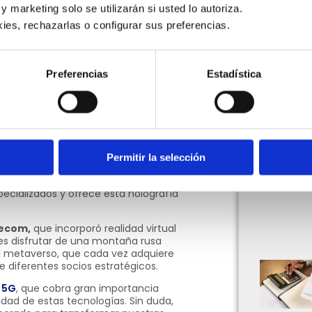
 y marketing solo se utilizarán si usted lo autoriza.
de las empresas del sector de la
. Esto tendrá lugar en uno de los
ies, rechazarlas o configurar sus preferencias. 
n España: el
Mobile World
senta un panorama general de lo que
odo lo que vendrá en el rubro.
Preferencias
Estadística
y varias compañías han optado por
e sorprendió a los asistentes con la
si estuviera en el metaverso y cada
y disfrutar de charlas y contenidos de
ién se contó con
telepresencia
Permitir la selección
ferentes cámaras, toma imágenes del
llamado
Evercoast
, genera un
pecializados y ofrece esta holografía
lecom,
que incorporó realidad virtual
es disfrutar de una montaña rusa
l metaverso, que cada vez adquiere
 diferentes socios estratégicos.
l
5G
, que cobra gran importancia
dad de estas tecnologías. Sin duda,