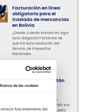
Facturación en línea
obligatoria para el
traslado de mercancías
en Bolivia
¿Desde cuándo entrará en vigor
esta obligación? Entérate de
qué iría esta resolución del
Servicio de Impuestos
Nacionales
Leer más »
¿Qué procesos
administrativos están
digitalizando las
Acerca de las cookies
empresas hoy?
Ahora empresas de todas
partes ya están digitalizando sus
orrecto funcionamiento del 
procesos administrativos, pero