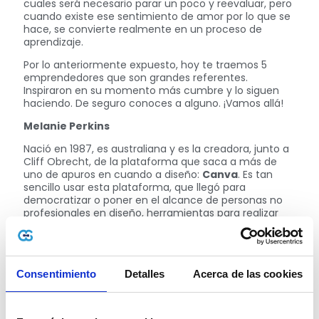
cuales será necesario parar un poco y reevaluar, pero
cuando existe ese sentimiento de amor por lo que se
hace, se convierte realmente en un proceso de
aprendizaje.
Por lo anteriormente expuesto, hoy te traemos 5
emprendedores que son grandes referentes.
Inspiraron en su momento más cumbre y lo siguen
haciendo. De seguro conoces a alguno. ¡Vamos allá!
Melanie Perkins
Nació en 1987, es australiana y es la creadora, junto a
Cliff Obrecht, de la plataforma que saca a más de
uno de apuros en cuando a diseño:
Canva
. Es tan
sencillo usar esta plataforma, que llegó para
democratizar o poner en el alcance de personas no
profesionales en diseño, herramientas para realizar
piezas de forma más ágil.
Steve Jobs
Empecemos hablando de alguien que muy
Consentimiento
Detalles
Acerca de las cookies
seguramente conoces, y es
Steve Jobs
. Este
tremendo referente tecnológico inició desde un
garaje su proyecto innovador que conocemos hoy