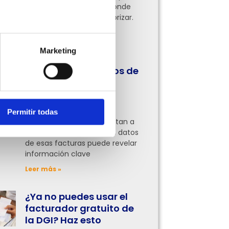
pocas tienen claro por dónde
empezar o qué áreas priorizar.
Aquí te lo contamos
Leer más »
Marketing
Cómo usar los datos de
tus facturas para
entender mejor tu
negocio
Permitir todas
Muchas empresas se limitan a
facturar, pero analizar los datos
de esas facturas puede revelar
información clave
Leer más »
¿Ya no puedes usar el
facturador gratuito de
la DGI? Haz esto