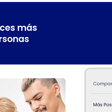
eces más
ersonas
Compart
Más Pos