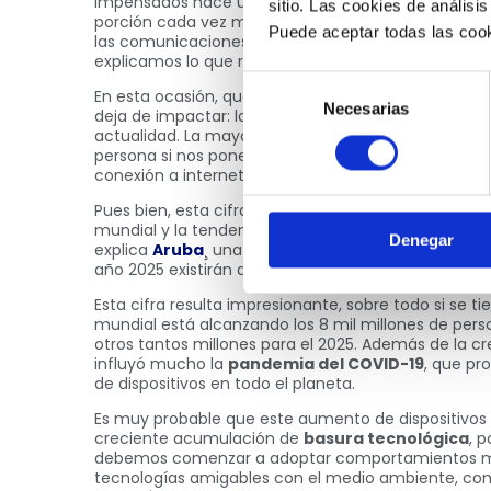
impensados hace un tiempo, con una penetración 
sitio. Las cookies de análisis
porción cada vez más grande de la población mund
Puede aceptar todas las cook
las comunicaciones y actividades que realizamos. 
explicamos lo que representa esta transformación d
Selección
En esta ocasión, queremos tocar un tema que ya se 
Necesarias
de
deja de impactar: la enorme
cantidad de disposi
actualidad. La mayoría de nosotros tenemos en nu
consentimiento
persona si nos ponemos a contar entre
smartphon
conexión a internet.
Pues bien, esta cifra de puntos de conexión por pe
mundial y la tendencia se mantendrá al alza en el 
Denegar
explica
Aruba
¸ una compañía tecnológica pertene
año 2025 existirán diez dispositivos conectados por
Esta cifra resulta impresionante, sobre todo si se t
mundial está alcanzando los 8 mil millones de per
otros tantos millones para el 2025. Además de la cr
influyó mucho la
pandemia del COVID-19
, que pr
de dispositivos en todo el planeta.
Es muy probable que este aumento de dispositivos
creciente acumulación de
basura tecnológica
, 
debemos comenzar a adoptar comportamientos má
tecnologías amigables con el medio ambiente, com