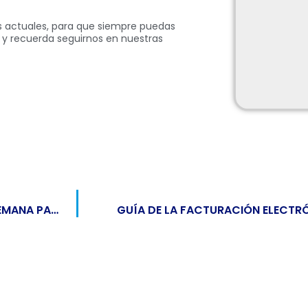
 actuales, para que siempre puedas
as y recuerda seguirnos en nuestras
VIDEOCONFERENCIAS: ¿CUÁNTAS HORAS A LA SEMANA PASAMOS EN ELLAS?
GUÍA DE LA FACTURACIÓN ELECTR