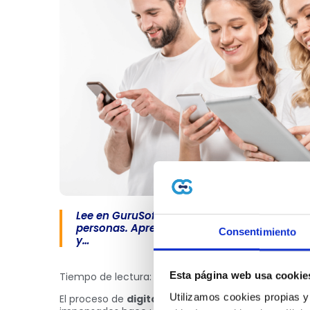
Lee en GuruSoft sobre En 2025 habrá diez v
personas. Aprende claves de facturación ele
Consentimiento
y…
Esta página web usa cookie
Tiempo de lectura: 4 minutos 📖⏱️
Utilizamos cookies propias y
El proceso de
digitalización
que vive la sociedad a