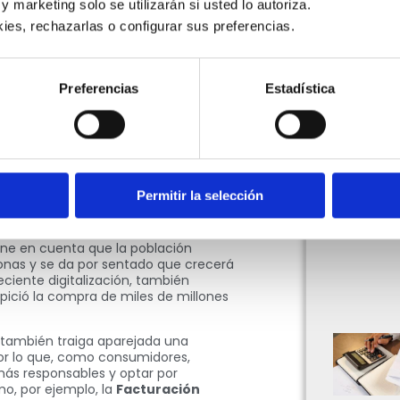
de la
tecnología
que alcanza a una
 y marketing solo se utilizarán si usted lo autoriza.
ial y que va modificando el mapa de
ies, rechazarlas o configurar sus preferencias. 
En
una nota anterior
de este blog te
igital para la humanidad.
ha naturalizado, pero no por ello
Preferencias
Estadística
tivos por persona
que hay en la
estros hogares más de uno por
es, tablets
y demás artefactos con
rsona está disparándose a nivel
corto y mediano plazo, ya que, según
Permitir la selección
ciente a
Hewlett Packard
, para el
 cada persona en el planeta.
iene en cuenta que la población
sonas y se da por sentado que crecerá
eciente digitalización, también
opició la compra de miles de millones
 también traiga aparejada una
por lo que, como consumidores,
s responsables y optar por
o, por ejemplo, la
Facturación