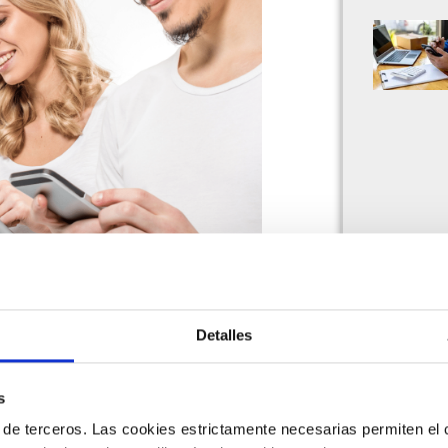
eces más dispositivos que
ctrónica, cumplimiento tributario
Detalles
s
 de terceros. Las cookies estrictamente necesarias permiten el c
ctual está llegando a niveles