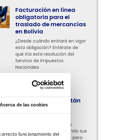
Facturación en línea
obligatoria para el
traslado de mercancías
en Bolivia
¿Desde cuándo entrará en vigor
esta obligación? Entérate de
qué iría esta resolución del
Servicio de Impuestos
Nacionales
Leer más »
¿Qué procesos
administrativos están
Acerca de las cookies
digitalizando las
empresas hoy?
Ahora empresas de todas
partes ya están digitalizando sus
orrecto funcionamiento del 
procesos administrativos, pero