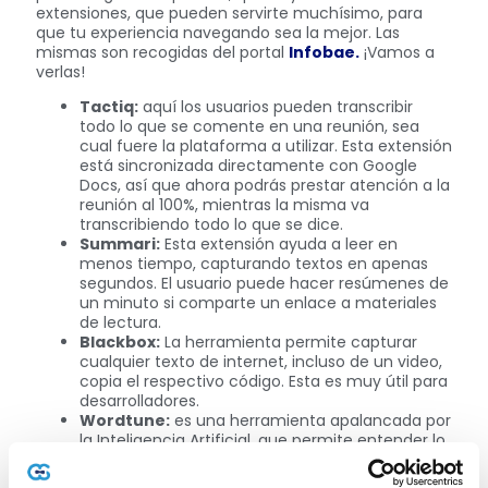
extensiones, que pueden servirte muchísimo, para
que tu experiencia navegando sea la mejor. Las
mismas son recogidas del portal
Infobae.
¡Vamos a
verlas!
Tactiq:
aquí los usuarios pueden transcribir
todo lo que se comente en una reunión, sea
cual fuere la plataforma a utilizar. Esta extensión
está sincronizada directamente con Google
Docs, así que ahora podrás prestar atención a la
reunión al 100%, mientras la misma va
transcribiendo todo lo que se dice.
Summari:
Esta extensión ayuda a leer en
menos tiempo, capturando textos en apenas
segundos. El usuario puede hacer resúmenes de
un minuto si comparte un enlace a materiales
de lectura.
Blackbox:
La herramienta permite capturar
cualquier texto de internet, incluso de un video,
copia el respectivo código. Esta es muy útil para
desarrolladores.
Wordtune:
es una herramienta apalancada por
la Inteligencia Artificial, que permite entender lo
que un usuario intenta decir y sugiere cómo el
mismo puede hacer su escritura más clara y