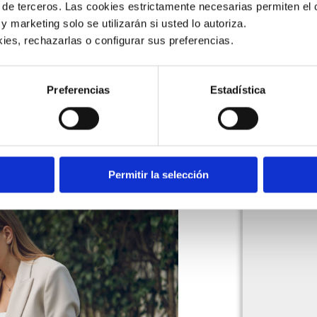
 de terceros. Las cookies estrictamente necesarias permiten el c
 y marketing solo se utilizarán si usted lo autoriza.
ies, rechazarlas o configurar sus preferencias. 
dad digital, la infraestructura,
.
Preferencias
Estadística
Alemania, Dinamarca y Estados
ugar. Le siguen España (4 puesto),
(8), Singapur (9) y Francia (10).
 y 48, Brasil (51), Argentina (54) y
Permitir la selección