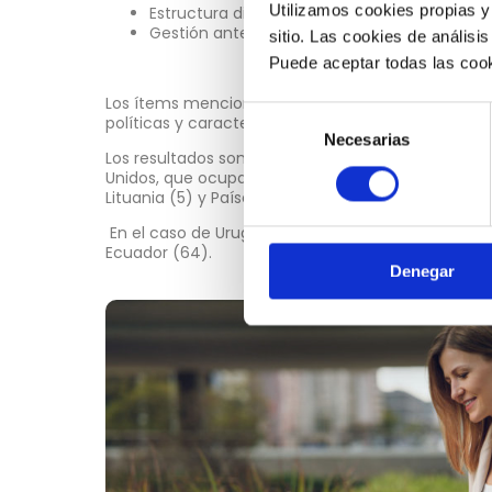
Utilizamos cookies propias y
Estructura digital y física.
Gestión ante la crisis sanitaria del COVID-19.
sitio. Las cookies de análisis
Puede aceptar todas las cook
Los ítems mencionados, tuvieron presente la seguri
Selección
políticas y características del internet, entre otros
Necesarias
de
Los resultados son favorables para países como 
consentimiento
Unidos, que ocupan el primero, segundo y tercer l
Lituania (5) y Países Bajos (6). Suecia (7), Estonia 
En el caso de Uruguay y Chile ocupan la posición 47
Ecuador (64).
Denegar