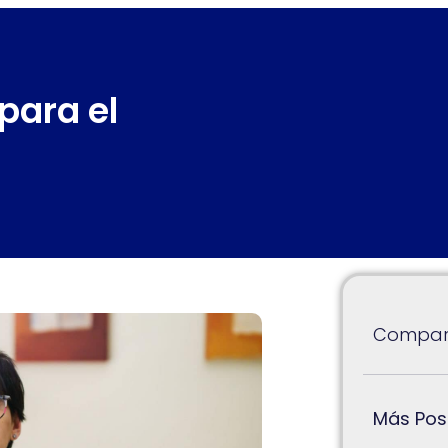
para el
Compart
Más Pos