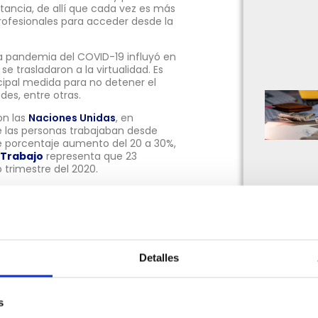
stancia, de allí que cada vez es más
rofesionales para acceder desde la
a pandemia del COVID-19 influyó en
 trasladaron a la virtualidad. Es
ncipal medida para no detener el
es, entre otras.
on las
Naciones Unidas
, en
e las personas trabajaban desde
e porcentaje aumento del 20 a 30%,
 Trabajo
representa que 23
 trimestre del 2020.
 empresas han regresado a la
nclinan en el
teletrabajo
y
ortunidades laborales en cualquier
abajo a Distancia
de
NordLayer
,
Detalles
moto, de allí se tuvieron cuatro
ue fueron:
s