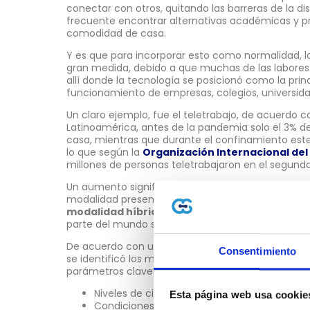
conectar con otros, quitando las barreras de la di
frecuente encontrar alternativas académicas y p
comodidad de casa.
Y es que para incorporar esto como normalidad, l
gran medida, debido a que muchas de las labores se
allí donde la tecnología se posicionó como la pri
funcionamiento de empresas, colegios, universidad
Un claro ejemplo, fue el teletrabajo, de acuerdo c
Latinoamérica, antes de la pandemia solo el 3% d
casa, mientras que durante el confinamiento est
lo que según la
Organización Internacional del
millones de personas teletrabajaron en el segundo
Un aumento significativo; en la actualidad varias
modalidad presencial, pero aún están los que se i
modalidad híbrida
. Gracias a lo anterior, las op
parte del mundo son más factibles.
De acuerdo con un estudio
Índice Mundial de Tr
Consentimiento
se identificó los mejores países para el trabajo re
parámetros claves para clasificar a 66 de estos, q
Niveles de ciberseguridad.
Esta página web usa cookie
Condiciones económicas y sociales.