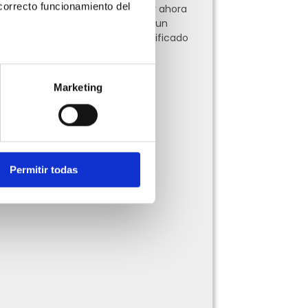
orrecto funcionamiento del 
Te explicamos qué hacer ahora
y cómo puedes migrar a un
Proveedor Autorizado Calificado
(PAC)
Leer más »
Marketing
Permitir todas