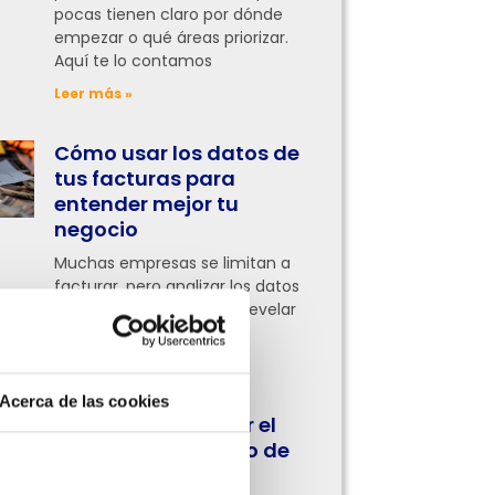
pocas tienen claro por dónde
empezar o qué áreas priorizar.
Aquí te lo contamos
Leer más »
Cómo usar los datos de
tus facturas para
entender mejor tu
negocio
Muchas empresas se limitan a
facturar, pero analizar los datos
de esas facturas puede revelar
información clave
Leer más »
Acerca de las cookies
¿Ya no puedes usar el
facturador gratuito de
la DGI? Haz esto