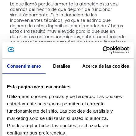
Lo que llamó particularmente la atención esta vez,
además del hecho de que dejaron de funcionar
simultáneamente. Fue la duración de los
inconvenientes técnicos, ya que se estima que
dejaron de estar disponibles por alrededor de 7 horas.
Esta cifra resultó muy elevada para lo que suelen
durar estos malfuncionamientos, sobre todo teniendo
en cuenta la enorme cantidad de técnicos, ingenieros
y especialistas con los que trabaja Facebook y que
pueden solucionar estas situaciones.
Una vez restituido el sistema, la gran duda entre todos
Consentimiento
Detalles
Acerca de las cookies
los usuarios surgió al tratar de explicar por qué se dio
esta interrupción. En ese sentido, la compañía publicó
un comunicado para dar por cerrado el tema y
acabar las especulaciones:
Esta página web usa cookies
“Durante una de las rutinas de mantenimiento, se
Utilizamos cookies propias y de terceros. Las cookies 
ejecutó un comando para evaluar la disponibilidad en
estrictamente necesarias permiten el correcto 
la capacidad en la red troncal global. Esto,
involuntariamente, cortó todas las conexiones en
funcionamiento del sitio. Las cookies de análisis y 
nuestra red troncal, desconectando asimismo a los
marketing solo se utilizarán si usted lo autoriza.
centros de datos de Facebook a nivel global. Nuestros
Puede aceptar todas las cookies, rechazarlas o 
sistemas están diseñados para auditar comandos
como este y prevenir estos errores. Pero un error en
configurar sus preferencias. 