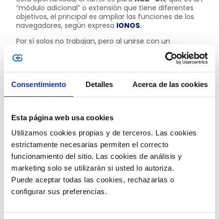
“módulo adicional” o extensión que tiene diferentes
objetivos, el principal es ampliar las funciones de los
navegadores, según expresa
IONOS
.
Por sí solos no trabajan, pero al unirse con un
programa en cuestión, logra incorporar otras
funcionalidades. Existen varios casos en los cuales son
aplicados, tanto así que están en plataformas que
utilizamos con bastante frecuencia, como por
Consentimiento
Detalles
Acerca de las cookies
ejemplo: Google Traductor, Grammarly y en las
famosas aplicaciones para videollamadas: Skype,
Zoom, entre otras. También dicen presente en apps
como AdBlock (bloqueador de anuncios), LastPass
Esta página web usa cookies
(gestor de contraseñas), entre tantas otras y solo por
citar algunos casos.
Utilizamos cookies propias y de terceros. Las cookies 
Para descargar estas “extensiones” se debe buscar
estrictamente necesarias permiten el correcto 
según el navegador:
funcionamiento del sitio. Las cookies de análisis y 
marketing solo se utilizarán si usted lo autoriza.
Chrome:
en la barra de direcciones coloca
chrome://extensions,
te abrirá una ventana con
Puede aceptar todas las cookies, rechazarlas o 
las extensiones instaladas y las opciones para
configurar sus preferencias. 
buscar nuevas.
Firefox:
en este caso es
about:addons.
Opera:
se puede ingresar a su
tienda
.