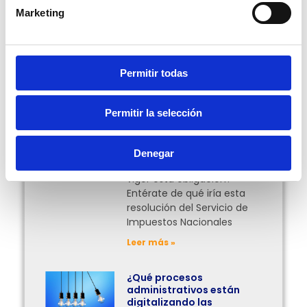
Compartir:
Marketing
Más Posts
Permitir todas
Facturación en línea
Permitir la selección
obligatoria para el
traslado de mercancías
en Bolivia
Denegar
¿Desde cuándo entrará en
vigor esta obligación?
Entérate de qué iría esta
resolución del Servicio de
Impuestos Nacionales
Leer más »
¿Qué procesos
administrativos están
digitalizando las