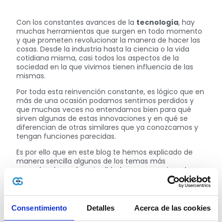
Con los constantes avances de la
tecnología
, hay
muchas herramientas que surgen en todo momento
y que prometen revolucionar la manera de hacer las
cosas. Desde la industria hasta la ciencia o la vida
cotidiana misma, casi todos los aspectos de la
sociedad en la que vivimos tienen influencia de las
mismas.
Por toda esta reinvención constante, es lógico que en
más de una ocasión podamos sentirnos perdidos y
que muchas veces no entendamos bien para qué
sirven algunas de estas innovaciones y en qué se
diferencian de otras similares que ya conozcamos y
tengan funciones parecidas.
Es por ello que en este blog te hemos explicado de
manera sencilla algunos de los temas más
renombrados en la actualidad, como, por ejemplo,
qué es y para qué sirve SAP
,
qué es la economía
circular
,
qué son las criptomonedas
o
qué son las
bases de datos
, entre otros tópicos relacionados.
Consentimiento
Detalles
Acerca de las cookies
En esta ocasión, queremos hablar de otro recurso que
viene cobrando una popularidad muy grande en el