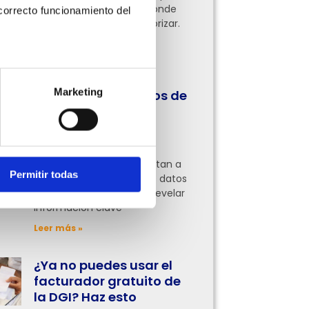
pocas tienen claro por dónde
orrecto funcionamiento del 
empezar o qué áreas priorizar.
Aquí te lo contamos
Leer más »
Marketing
Cómo usar los datos de
tus facturas para
entender mejor tu
negocio
Muchas empresas se limitan a
Permitir todas
facturar, pero analizar los datos
de esas facturas puede revelar
información clave
Leer más »
¿Ya no puedes usar el
facturador gratuito de
la DGI? Haz esto