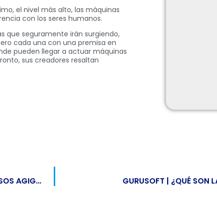
imo, el nivel más alto, las máquinas
erencia con los seres humanos.
as que seguramente irán surgiendo,
, pero cada una con una premisa en
ónde pueden llegar a actuar máquinas
pronto, sus creadores resaltan
UNA TENDENCIA ECO-FRIENDLY QUE CRECE A PASOS AGIGANTADOS
GURUSOFT | ¿QUÉ SON L