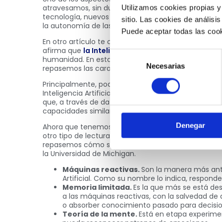
atravesamos, sin dudas es la
Inteligencia Artificia
Utilizamos cookies propias y
tecnología, nuevos softwares y nuevas herramient
sitio. Las cookies de análisis
la autonomía de las máquinas tiene un desarrollo 
Puede aceptar todas las cook
En otro artículo te comentábamos la opinión de un
afirma que
la Inteligencia Artificial protagoniza
Selección
humanidad. En esta ocasión, queremos profundizar
Necesarias
de
repasemos las características más importantes de
consentimiento
Principalmente, podemos tratar de dar forma a una 
Inteligencia Artificial: es una combinación de algo
que, a través de datos y patrones de comportamie
capacidades similares o superiores a las de un ce
Denegar
Ahora que tenemos una noción de a qué se refiere
otro tipo de lectura del mismo, notando que no hay 
repasemos cómo se los clasifica siguiendo el esqu
la Universidad de Michigan.
Máquinas reactivas.
Son la manera más anti
Artificial. Como su nombre lo indica, respond
Memoria limitada.
Es la que más se está de
a las máquinas reactivas, con la salvedad d
o absorber conocimiento pasado para decisio
Teoría de la mente.
Está en etapa experiment