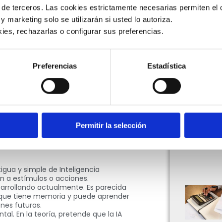
l (IA)
. Gracias a los avances de la
 de terceros. Las cookies estrictamente necesarias permiten el c
as van apareciendo, y este campo de
 y marketing solo se utilizarán si usted lo autoriza.
inmenso.
ies, rechazarlas o configurar sus preferencias. 
 especialista en tecnología que
rá la próxima gran revolución
en la
 aún más en el tema y que juntos
Preferencias
Estadística
 este apasionante tema.
definición sobre qué es la
ritmos y códigos que pretende lograr
nto, las máquinas presenten
rebro humano.
Permitir la selección
 este tema, podemos ir haciendo
un solo tipo de IA. Entonces,
ema de Arend Hintze, investigador de
gua y simple de Inteligencia
en a estímulos o acciones.
sarrollando actualmente. Es parecida
e que tiene memoria y puede aprender
nes futuras.
al. En la teoría, pretende que la IA