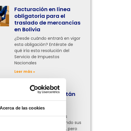
Facturación en línea
obligatoria para el
traslado de mercancías
en Bolivia
¿Desde cuándo entrará en vigor
esta obligación? Entérate de
qué iría esta resolución del
Servicio de Impuestos
Nacionales
Leer más »
¿Qué procesos
administrativos están
digitalizando las
empresas hoy?
Acerca de las cookies
Ahora empresas de todas
partes ya están digitalizando sus
procesos administrativos, pero