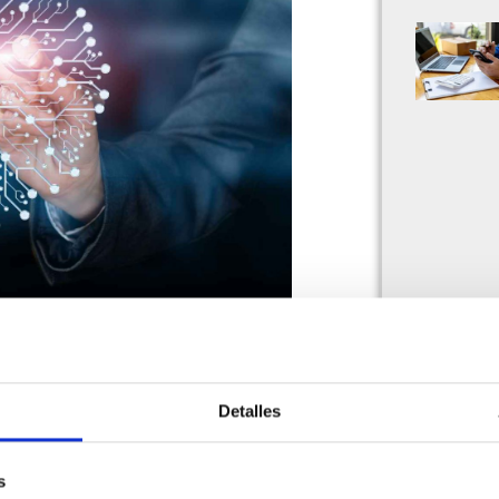
cia Artificial existen?. Aprende
ento tributario y transformación…
Detalles
s
s de esta era de digitalización que