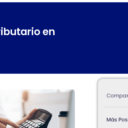
ibutario en
Compart
Más Pos