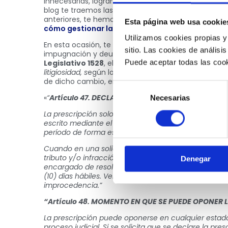
innecesarias, logrando así cumplir con los deberes 
blog te traemos las novedades más resonantes en e
anteriores, te hemos mencionado temas esencial
Esta página web usa cookie
cómo gestionar la devolución en SUNAT
.
Utilizamos cookies propias y
En esta ocasión, te traemos los cambios realizados
sitio. Las cookies de análisis
impugnación y deudas tributarias. Esta modificaci
Puede aceptar todas las cook
Legislativo 1528
, el cual tiene como fin optimizar l
litigiosidad, s
egún lo estipulado por el Gobierno. Ci
de dicho cambio, emitido el 2 de marzo del 2022:
Selección
«
“
Artículo 47. DECLARACIÓN DE LA PRESCRIPCIÓN
Necesarias
de
consentimiento
La prescripción solo puede ser declarada a pedido del
escrito mediante el cual se solicita la prescripción d
período de forma específica.
Cuando en una solicitud no contenciosa el deudor t
tributo y/o infracción y período materia de su pedi
Denegar
encargado de resolver requiere la subsanación de d
(10) días hábiles. Vencido dicho plazo sin la subsana
improcedencia.”
“Artículo 48. MOMENTO EN QUE SE PUEDE OPONER 
La prescripción puede oponerse en cualquier estado
proceso judicial. Si se solicita que se declare la pr