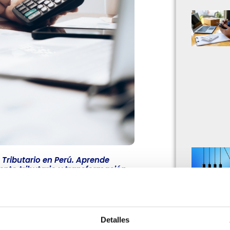
 Tributario en Perú. Aprende
ento tributario y transformación…
das por el ente tributario de cada
Detalles
 evita caer en sanciones