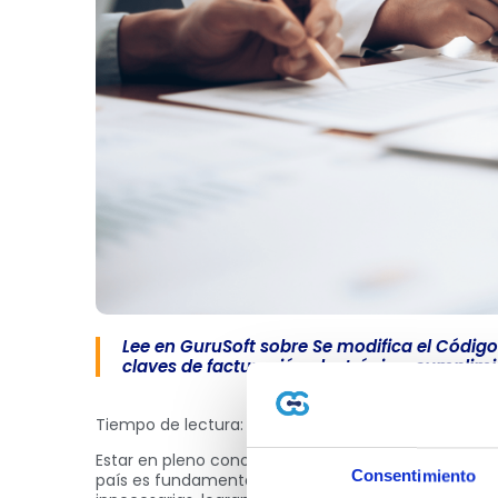
Lee en GuruSoft sobre Se modifica el Código
claves de facturación electrónica, cumplimi
Tiempo de lectura: 4 minutos 📖⏱️
Estar en pleno conocimiento de las medidas adopta
Consentimiento
país es fundamental para todo contribuyente, pues