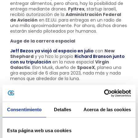
entregar alimentos, pero ahora, hay la posibilidad de
entrega mediante drones.
Fyltrex
, startup israelí,
recibió autorización de la
Administración Federal
de Aviación
en EE.UU. para entregas en un radio de
una milla aproximadamente. Por ahora, dichos drones
estarán siendo piloteados por humanos.
Auge de la carrera espacial
Jeff Bezos ya viajó al espacio en julio
con
New
Shephard
y ya hizo lo propio
Richard Branson junto
con su tripulación
en la nave espacial
Virgin
Galactic
. Elon Musk, dueño de
SpaceX
, planea una
gira espacial de 6 días para 2023, nada más y nada
menos que alrededor de la luna.
Esto denota que la carrera por conquistar el espacio
creará un entorno interesante alrededor de todos
aquellos que trabajan en esta industria, durante el
2022. ¿Pronto tendremos paquetes turísticos más
Consentimiento
Detalles
Acerca de las cookies
accesibles hacia el espacio?
Sensores de salud en forma de anillo
A través de los smartwatches hemos podido dar un
Esta página web usa cookies
seguimiento progresivo a nuestra salud y cada vez se