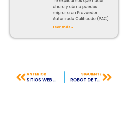
Te explicamos qué hacer
ahora y cómo puedes
migrar a un Proveedor
Autorizado Calificado (PAC)
Leer más »
ANTERIOR
SIGUIENTE
SITIOS WEB MÁS VISITADOS DEL MUNDO EN 2021
ROBOT DE TESLA PUEDE CONVERTIRSE EN EL PRÓXIMO R2D2 O C3PO