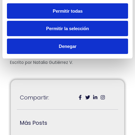
Agencia Virtual/Portal SAT.
En caso de actualización extemporánea, se emitirá
Permitir todas
formulario de pago para concluir la gestión.”
Esta funcionalidad sin duda permitirá ganar agilidad
Permitir la selección
en las diversas gestiones pertinentes que se deben
realizar. Esperamos esta información haya sido de
ayuda. Recuerda seguirnos en nuestras redes sociales
Denegar
para que no te pierdas la información más
actualizada que tenemos para ti.
Escrito por Natalia Gutiérrez V.
Compartir:
Más Posts