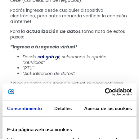
cese (cancelación de negocios).
Podrás ingresar desde cualquier dispositivo
electrónico, pero antes recuerda verificar la conexión
a internet.
Para la
actualización de datos
toma nota de estos
pasos:
“Ingresa a tu agencia virtual*
Desde
sat.gob.gt
, selecciona la opción
“Servicios”
“RTU”
“Actualización de datos”.
*Si no cuentas con Agencia Virtual, puedes activarla
desde
www.sat.gob.gt
”
Llena tu formulario
Revisa y actualiza tus datos en cada sección. Si
Consentimiento
Detalles
Acerca de las cookies
aplica, adjunta tu DPI digitalizado de ambos lados
en un solo archivo y tus documentos según sea
tu caso**.
Esta página web usa cookies
**Si aplica: Constancia de colegiado, factura de agua,