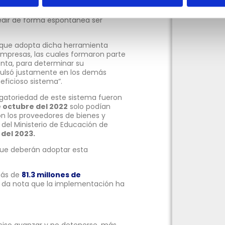
Panamá (SFEP)”,
para luego pasar
asificación voluntaria,
que
edir de forma espontánea ser
 que adopta dicha herramienta
empresas, las cuales formaron parte
ienta, para determinar su
pulsó justamente en los demás
eficioso sistema”.
igatoriedad de este sistema fueron
de octubre del 2022
solo podían
on los proveedores de bienes y
del Ministerio de Educación de
l del 2023.
 que deberán adoptar esta
más de
81.3 millones de
l da nota que la implementación ha
ciso avanzar y no detenerse, más