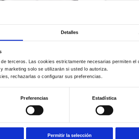
Detalles
or crecimiento viene teniendo a
s la Factura Electrónica.
s
 de terceros. Las cookies estrictamente necesarias permiten el c
 y marketing solo se utilizarán si usted lo autoriza.
 factura manual, es decir,
ies, rechazarlas o configurar sus preferencias. 
, uno de los países de la región
usión como en la implementación.
Preferencias
Estadística
de Ingresos (DGI),
que es el ente
 documento fiscal digital
comerciales entre vendedor y
rinda autenticidad, integridad y no
lá por el año 2016, con el inicio del
Permitir la selección