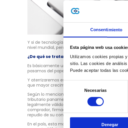
Consentimiento
Y si de tecnologías hablamos, una de las que may
nivel mundial, pero sobre todo en Latinoamérica, e
Esta página web usa cookie
¿De qué se trata?
Utilizamos cookies propias y
sitio. Las cookies de análisis
Es básicamente una modalidad que reemplaza a la
Puede aceptar todas las cook
pasamos del papel a la virtualidad.
Y aterrizaremos específicamente ahora en Panamá
Selección
que mayor crecimiento ha tenido tanto en su dif
Necesarias
de
Según lo menciona la misma
Dirección General 
consentimiento
tributario panameño: “la Factura Electrónica es un
legalmente válido, que respalda las operaciones 
comprador, firmado electrónicamente, lo cual le b
repudio de su contenido”.
En el país, esta modalidad dio sus primeros pasos al
Denegar