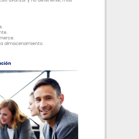
s.
nte.
merce.
para almacenamiento.
ación