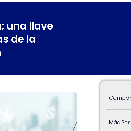
: una llave
as de la
n
Compart
Más Pos