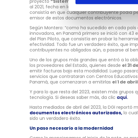
proyecto
“Sistema de Factura Electrónica de 
al 2021, fecha en la que comenzó una etapa de
m
consistía en que cualquier contribuyente podía p
emisor de estos documentos electrónicos.
Según Montero: “como ha sucedido en cada país
innovadora, en Panamá primero se inició con 43 
del Plan Piloto, que consistía en probar la herram
efectividad. Todo fue un verdadero éxito, que im
contribuyentes no obligados aún, a pasarse al ben
Uno de los grupos más grandes que entró a la obl
los proveedores del Estado, quienes desde
el 31 
emitir facturas bajo esta modalidad. Luego pasar
servicios que contrataran con Centros Educativos 
Panamá, que comenzaron a emitirlas
el 1 de abri
Y para lo que resta del 2023, existen más grupos
tecnología. Si deseas saber más, da clic
aquí.
Hasta mediados de abril del 2023, la DGI reportó 
documentos electrónicos autorizados,
lo cua
sido un verdadero éxito.
Un paso necesario a la modernidad
Como lo mencionamos al inicio de la nota, es pre