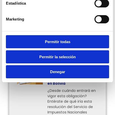
clave y comenzar a usarla.
Estadística
Pablo Ortiz
Marketing
Compartir:
Permitir todas
Más Posts
Permitir la selección
Facturación en línea
Denegar
obligatoria para el
traslado de mercancías
en Bolivia
¿Desde cuándo entrará en
vigor esta obligación?
Entérate de qué iría esta
resolución del Servicio de
Impuestos Nacionales