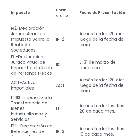
Form​​​​​
​​​Impuesto​
Fech​​a de Present​ación
ulario
IR2-Declaración
Jurada Anual de
A más tardar 120 días
Impuesto Sobre la
IR-2
luego de la fecha de
Renta de
cierre.
Sociedades
IR1-Declaración
Jurada Anual de
El 31 de marzo de
IR1
Impuesto a la Renta
cada año.
de Personas Físicas
A más tardar 120 días
ACT-Activos
ACT
luego de la fecha de
imponibles
cierre.
ITBIS-Impuesto a la
Transferencia de
A más tardar los días
Bienes
IT-1
20 de cada mes.
Industrializados y
Servicios
IR3- Declaración de
A más tardar los días
Retenciones de
IR-3
10 de cada mes.