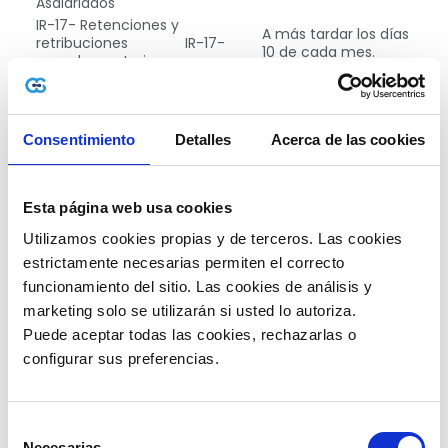
Asalariados
IR-17- Retenciones y
A más tardar los días
retribuciones
IR-17-
10 de cada mes.
complementarias
SC2-Selectivo al
A más tardar los días
SC2
consumo
20 de cada mes.
IST-Impuesto
A más tardar los días
Consentimiento
Detalles
Acerca de las cookies
selectivo a las
IST
20 de cada mes.
telecomunicaciones
DSS-Selectivo de
A más tardar los días
DSS
Seguros
20 de cada mes.
Esta página web usa cookies
IH-Impuesto a los
Todos los jueves del
IH
Hidrocarburos
mes.
Utilizamos cookies propias y de terceros. Las cookies 
R19-Retenciones
A más tardar los días
estrictamente necesarias permiten el correcto 
R19
bancas y casinos
22 de cada mes.
funcionamiento del sitio. Las cookies de análisis y 
R20-Declaración
A más tardar los días
marketing solo se utilizarán si usted lo autoriza.
bancas de lotería y
R20
22 de cada mes.
Puede aceptar todas las cookies, rechazarlas o 
deportivas
CAS -Impuesto
A más tardar los días
configurar sus preferencias. 
CAS
casinos
5 de cada mes.
RZC-Declaración
A más tardar los días
Zona Franca
RZC
15 de cada mes.
Selección
Comerciales
Necesarias