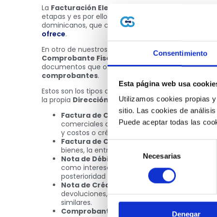
La
Facturación Electrónica en República Domi
etapas y es por ello que aún pueden surgir algunas 
dominicanos, que comienzan a migrar a este sist
ofrece
.
En otro de nuestros artículos,
te dimos una primer
Consentimiento
Comprobante Fiscal Electrónico (e-CF)
, pero h
documentos que ofrece este archivo tan importan
comprobantes
.
Esta página web usa cookie
Estos son los tipos de Comprobantes Fiscales Electr
Utilizamos cookies propias y
la propia
Dirección General de Impuestos Intern
sitio. Las cookies de análisis
Factura de Crédito Fiscal Electrónica (Tipo
Puede aceptar todas las cook
comerciales de compra y venta de bienes y/o 
y costos o crédito fiscal para efecto tributario
Factura de Consumo Electrónica (Tipo 32)
Selección
bienes, la entrega en uso o la prestación de s
Necesarias
de
Nota de Débito Electrónica (Tipo 33):
permi
como intereses por mora, fletes u otros, incu
consentimiento
posterioridad a la emisión de comprobantes fi
Nota de Crédito Electrónica (Tipo 34):
sirv
devoluciones, conceder descuentos y bonifica
similares.
Comprobante Electrónico de Compras (Tip
Denegar