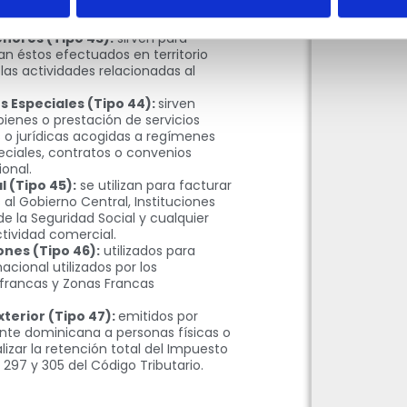
s y jurídicas cuando adquieran bienes
contribuyentes.
nores (Tipo 43):
sirven para
an éstos efectuados en territorio
las actividades relacionadas al
 Especiales (Tipo 44):
sirven
 bienes o prestación de servicios
as o jurídicas acogidas a regímenes
eciales, contratos o convenios
onal.
(Tipo 45):
se utilizan para facturar
 al Gobierno Central, Instituciones
e la Seguridad Social y cualquier
tividad comercial.
nes (Tipo 46):
utilizados para
acional utilizados por los
francas y Zonas Francas
terior (Tipo 47):
emitidos por
te dominicana a personas físicas o
alizar la retención total del Impuesto
297 y 305 del Código Tributario.​​