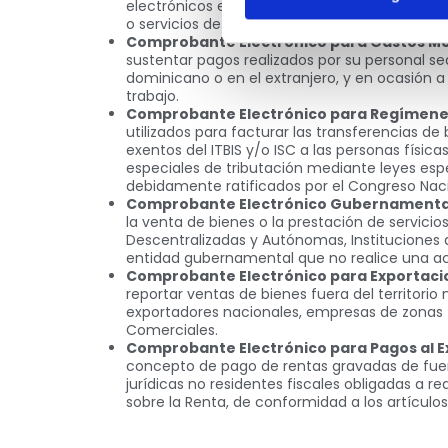
electrónicos emitidos por las personas física
o servicios de personas no registradas como 
Comprobante Electrónico para Gastos Me
sustentar pagos realizados por su personal se
dominicano o en el extranjero, y en ocasión a 
trabajo.
Comprobante Electrónico para Regímenes
utilizados para facturar las transferencias de
exentos del ITBIS y/o ISC a las personas físic
especiales de tributación mediante leyes esp
debidamente ratificados por el Congreso Naci
Comprobante Electrónico Gubernamental 
la venta de bienes o la prestación de servicios
Descentralizadas y Autónomas, Instituciones d
entidad gubernamental que no realice una ac
Comprobante Electrónico para Exportacio
reportar ventas de bienes fuera del territorio n
exportadores nacionales, empresas de zonas 
Comerciales.
Comprobante Electrónico para Pagos al Ex
concepto de pago de rentas gravadas de fuen
jurídicas no residentes fiscales obligadas a re
sobre la Renta, de conformidad a los artículos 