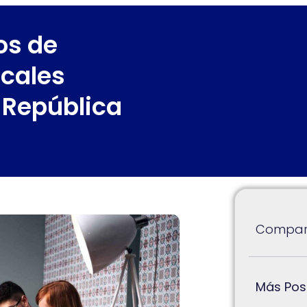
os de
cales
n República
Compart
Más Pos