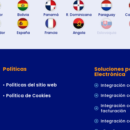
or
Bolivia
Panamá
R. Dominicana
Paraguay
Co
dor
España
Francia
Angola
Eslovaquia
Políticas
Soluciones p
Electrónica
• Políticas del sitio web
Integración 
• Política de Cookies
Integración c
Integración c
facturación
Integración 