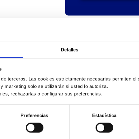
Detalles
s
 (Service Level
5% y comprende:
 de terceros. Las cookies estrictamente necesarias permiten el c
do en seguridad,
 y marketing solo se utilizarán si usted lo autoriza.
ies, rechazarlas o configurar sus preferencias. 
 operativo.
Preferencias
Estadística