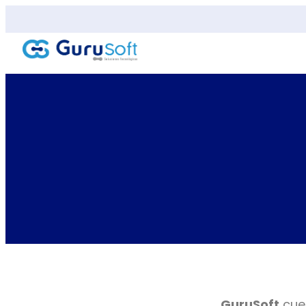
GuruSoft
cuen