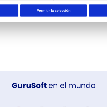
Permitir la selección
nológicas integrales comprometidas en
iendo su trabajo más eficaz y confiable”.
GuruSoft
en el mundo