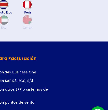
sta Rica
Perú
EAU
Oman
ara Facturación
con SAP Business One
on SAP R3, ECC, S/4
on otros ERP o sistemas de
con puntos de venta