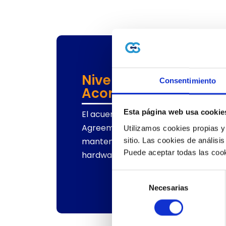
Niveles de Servicio
Consentimiento
Acordados (SLA)
Esta página web usa cookie
El acuerdo de Nivel de Servicio, o SLA
Agreement) se establece en el 99,
Utilizamos cookies propias y
mantenimiento, soporte especializa
sitio. Las cookies de análisis
Puede aceptar todas las cook
hardware, comunicaciones y sistema
Selección
Necesarias
de
consentimiento