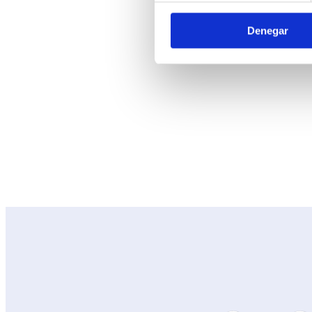
Denegar
“En
GuruSoft
diseñamos soluciones tec
apoyar el alcance de sus objetivos, hac