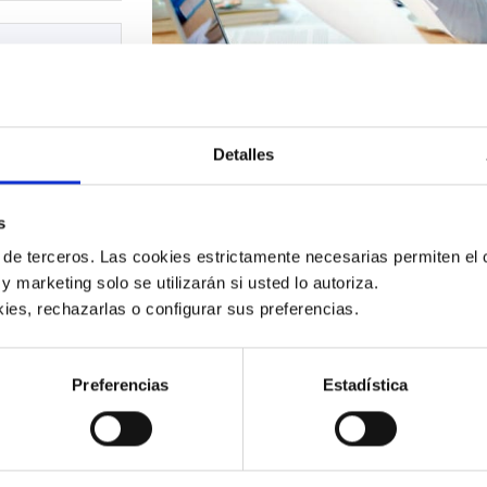
Detalles
s
 de terceros. Las cookies estrictamente necesarias permiten el c
Características del Add On
 y marketing solo se utilizarán si usted lo autoriza.
ón de documentos elec
ies, rechazarlas o configurar sus preferencias. 
Preferencias
Estadística