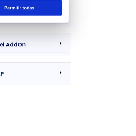
Permitir todas
iva de la DGII
 el AddOn
AP