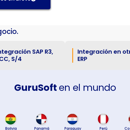
ocio.
ntegración SAP R3,
Integración en ot
CC, S/4
ERP
GuruSoft
en el mundo
Bolivia
Panamá
Paraguay
Perú
Co