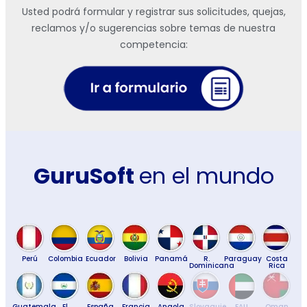
Usted podrá formular y registrar sus solicitudes, quejas,
reclamos y/o sugerencias sobre temas de nuestra
competencia:
GuruSoft
en el mundo
Perú
Colombia
Ecuador
Bolivia
Panamá
R.
Paraguay
Costa
Dominicana
Rica
Guatemala
El
España
Francia
Angola
Slovaquie
EAU
Oman