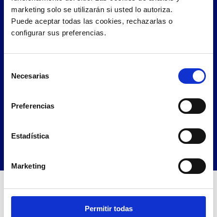
marketing solo se utilizarán si usted lo autoriza.
Puede aceptar todas las cookies, rechazarlas o 
configurar sus preferencias. 
Integración
con puntos
de venta
Selección
Necesarias
de
La integración del servicio permite detectar los
consentimiento
documentos electrónicos
emitidos desde su
punto…
Preferencias
CONOCER MÁS
Estadística
Marketing
¿Por qué elegirnos como su
proveedor de
FACTURACIÓN
Permitir todas
ELECTRÓNICA
?