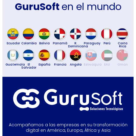
GuruSoft
en el mundo
Ecuador
Colombia
Bolivia
Panamá
R.
Paraguay
Perú
Costa
Dominicana
Rica
Guatemala
El
España
Francia
Angola
Eslovaquia
EAU
Oman
Salvador
Acompañamos a las empresas en su transformación
digital en América, Europa, África y Asia