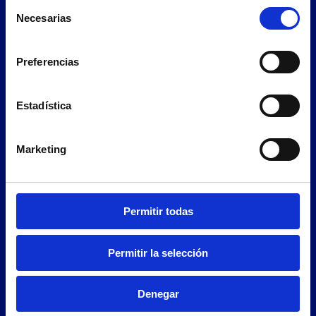
Selección
Necesarias
de
consentimiento
Preferencias
Estadística
eDoc Pyme
Marketing
Es un aplicativo pensado para profesionales,
pequeñas y
medianas…
Permitir todas
CONOCER MÁS
Permitir la selección
Denegar