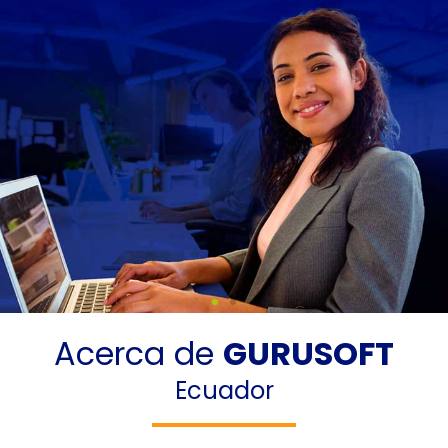
Acerca de
GURUSOFT
La tranquilidad de
Ecuador
saber que