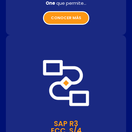
One
que permite…
CONOCER MÁS
SAP R3
ECC, S/4