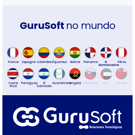
GuruSoft
no mundo
France
Espagne
Colombie
Équateur
Bolivie
Panama
R.
Pérou
dominicaine
Costa
Paraguay
El
Guatemala
Angola
Eslovenia
EAU
Oman
Rica
Salvador