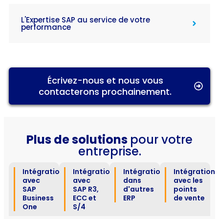
L'Expertise SAP au service de votre
performance
Écrivez-nous et nous vous
contacterons prochainement.
Plus de solutions
pour votre
entreprise.
Intégration
Intégration
Intégration
Intégration
avec
avec
dans
avec les
SAP
SAP R3,
d'autres
points
Business
ECC et
ERP
de vente
One
S/4