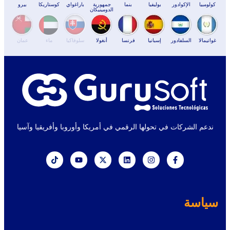
كولومبيا
الإكوادور
بوليفيا
بنما
جمهورية
باراغواي
كوستاريكا
بيرو
الدومينيكان
غواتيمالا
السلفادور
إسبانيا
فرنسا
أنغولا
سلوفاكيا
ماء
عمان
ندعم الشركات في تحولها الرقمي في أمريكا وأوروبا وأفريقيا وآسيا
سياسة