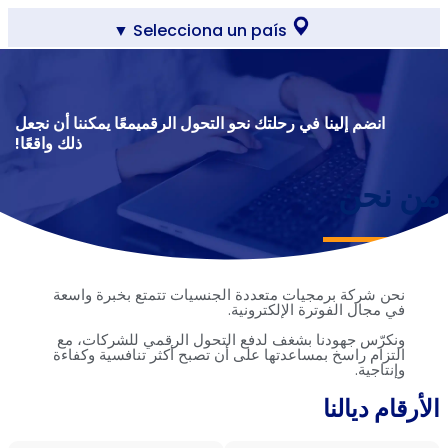
Selecciona un país ▼
انضم إلينا في رحلتك نحو التحول الرقمي​ معًا يمكننا أن نجعل
ذلك واقعًا!
من نحن
نحن
شركة
برمجيات
متعددة
الجنسيات
تتمتع
بخبرة
واسعة
في
مجال
الفوترة
الإلكترونية
.
ونكرّس
جهودنا
بشغف
لدفع
التحول
الرقمي
للشركات
،
مع
التزام
راسخ
بمساعدتها
على
أن
تصبح
أكثر
تنافسية
وكفاءة
وإنتاجية
.
الأرقام ديالنا