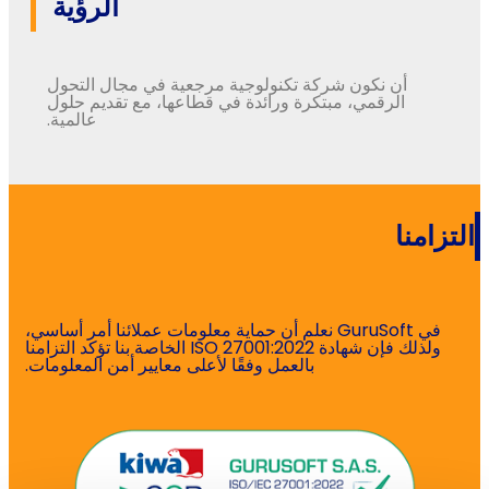
الرؤية
أن
نكون
شركة
تكنولوجية
مرجعية
في
مجال
التحول
الرقمي
،
مبتكرة
ورائدة
في
قطاعها
،
مع
تقديم
حلول
عالمية
.
التزامنا
في
GuruSoft
نعلم
أن
حماية
معلومات
عملائنا
أمر
أساسي
،
ولذلك
فإن
شهادة
ISO 27001:2022
الخاصة
بنا
تؤكد
التزامنا
بالعمل
وفقًا
لأعلى
معايير
أمن
المعلومات
.