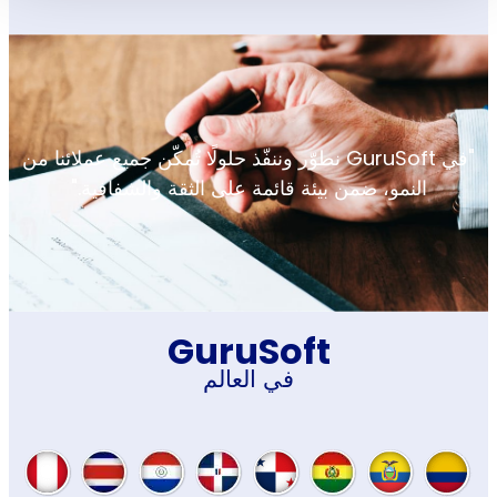
"في GuruSoft نطوّر وننفّذ حلولًا تُمكّن جميع عملائنا من
النمو، ضمن بيئة قائمة على الثقة والشفافية."​
GuruSoft
في العالم