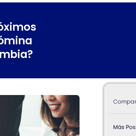
róximos
Nómina
ombia?
Compart
Más Pos