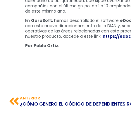
calendario de obligatoriedad, que sigue avanzando y
compañías con el último grupo, de 1 a 10 empleado
de este mismo año.
En
GuruSoft
, hemos desarrollado el software
eDoc
con este nuevo direccionamiento de la DIAN y, sobre
operativas de las áreas relacionadas con este pro
nuestro producto, accede a este link:
https://edo
Por Pablo Ortiz
.
ANTERIOR
¿CÓMO GENERO EL CÓDIGO DE DEPENDIENTES R