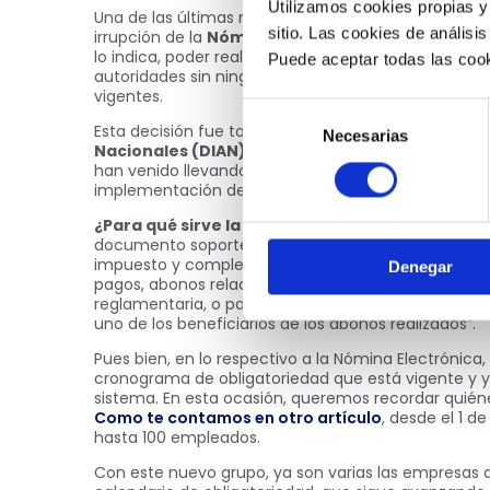
Utilizamos cookies propias y
Una de las últimas novedades tecnológicas en el si
sitio. Las cookies de análisis
irrupción de la
Nómina Electrónica.
Un software c
lo indica, poder realizar una gestión de la nómina y
Puede aceptar todas las cook
autoridades sin ningún tipo de contratiempo, cump
vigentes.
Selección
Esta decisión fue tomada por las autoridades de la
Necesarias
de
Nacionales (DIAN)
, quienes, en su rol de regulador
consentimiento
han venido llevando a cabo un proceso de
digital
implementación de la
Facturación Electrónica 
¿Para qué sirve la Nómina Electrónica?
Te lo ex
documento soporte de Nómina Electrónica respalda
impuesto y complementarios, e impuestos descontabl
Denegar
pagos, abonos relacionados con la Nómina, derivados
reglamentaria, o pagos a pensionados. Se genera
uno de los beneficiarios de los abonos realizados”.
Pues bien, en lo respectivo a la Nómina Electrónica,
cronograma de obligatoriedad que está vigente y ya
sistema. En esta ocasión, queremos recordar quiéne
Como te contamos en otro artículo
, desde el 1 
hasta 100 empleados.
Con este nuevo grupo, ya son varias las empresas