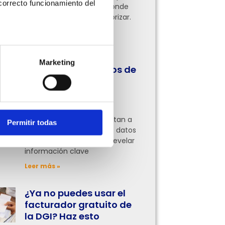
orrecto funcionamiento del 
pocas tienen claro por dónde
empezar o qué áreas priorizar.
Aquí te lo contamos
Leer más »
Marketing
Cómo usar los datos de
tus facturas para
entender mejor tu
negocio
Muchas empresas se limitan a
Permitir todas
facturar, pero analizar los datos
de esas facturas puede revelar
información clave
Leer más »
¿Ya no puedes usar el
facturador gratuito de
la DGI? Haz esto