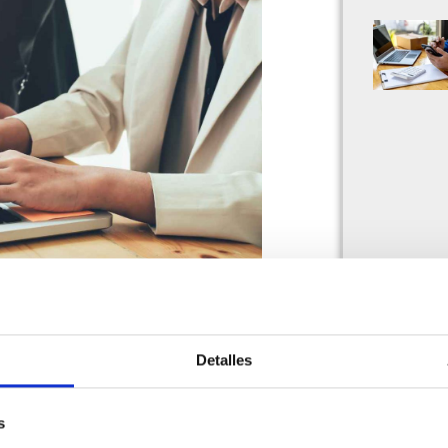
óximos obligados a usar Nómina
 facturación electrónica,
Detalles
s