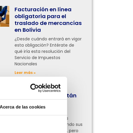
Facturación en línea
obligatoria para el
traslado de mercancías
en Bolivia
¿Desde cuándo entrará en vigor
esta obligación? Entérate de
qué iría esta resolución del
Servicio de Impuestos
Nacionales
Leer más »
¿Qué procesos
administrativos están
digitalizando las
Acerca de las cookies
empresas hoy?
Ahora empresas de todas
partes ya están digitalizando sus
procesos administrativos, pero