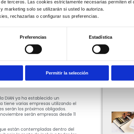
 de terceros. Las cookies estrictamente necesarias permiten el c
stema tributario colombiano es la
 y marketing solo se utilizarán si usted lo autoriza.
uyo objetivo es, tal como su nombre
 entregar esta información a las
ies, rechazarlas o configurar sus preferencias. 
liendo con todas las normativas
Dirección de Impuestos y Aduanas
Preferencias
Estadística
es del sistema impositivo del país,
ización
que incluyó, por ejemplo, la
en Colombia
.
plicamos
en una nota anterior
: “El
rá los costos y descuentos en el
es en el IVA. Sirve para identificar
Permitir la selección
 de una relación laboral, legal y
 de manera independiente para cada
 la DIAN ya ha establecido un
 tiene varias empresas utilizando el
s serán los próximos obligados.
de noviembre serán empresas desde 11
 que están contempladas dentro del