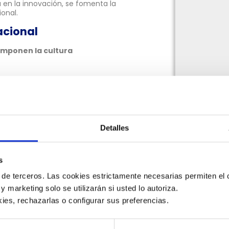
 en la innovación, se fomenta la
onal.
acional
mponen la cultura
Detalles
s
a en que se desarrolla y se
 de terceros. Las cookies estrictamente necesarias permiten el c
 y marketing solo se utilizarán si usted lo autoriza.
ies, rechazarlas o configurar sus preferencias. 