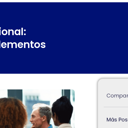
ional:
elementos
Compart
Más Pos