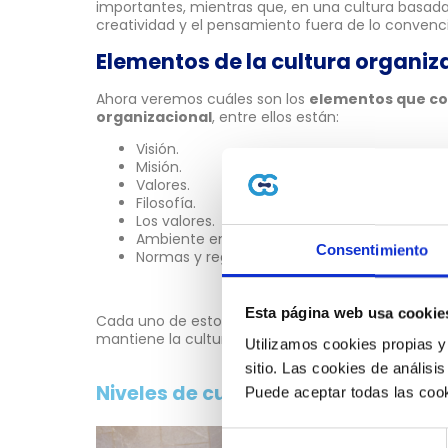
importantes, mientras que, en una cultura basada
creatividad y el pensamiento fuera de lo convenci
Elementos de la cultura organiz
Ahora veremos cuáles son los
elementos que co
organizacional
,
entre ellos están:
Visión.
Misión.
Valores.
Filosofía.
Los valores.
Ambiente empresarial.
Consentimiento
Normas y reglamentos.
Esta página web usa cookie
Cada uno de estos elementos contribuye a la form
mantiene la cultura organizativa.
Utilizamos cookies propias y
sitio. Las cookies de análisis
Niveles de cultura organizacional
Puede aceptar todas las cook
Selección