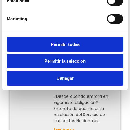
Estadística
Escrito por Natalia Gutiérrez V.
Marketing
Compartir:
Permitir todas
Más Posts
Permitir la selección
Facturación en línea
obligatoria para el
Denegar
traslado de mercancías
en Bolivia
¿Desde cuándo entrará en
vigor esta obligación?
Entérate de qué iría esta
resolución del Servicio de
Impuestos Nacionales
Leer más »