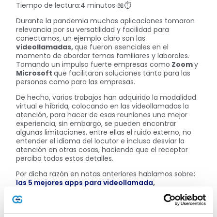
Tiempo de lectura:4 minutos 📖⏱️
Durante la pandemia muchas aplicaciones tomaron
relevancia por su versatilidad y facilidad para
conectarnos, un ejemplo claro son las
videollamadas,
que fueron esenciales en el
momento de abordar temas familiares y laborales.
Tomando un impulso fuerte empresas como
Zoom
y
Microsoft
que facilitaron soluciones tanto para las
personas como para las empresas.
De hecho, varios trabajos han adquirido la modalidad
virtual e híbrida, colocando en las videollamadas la
atención, para hacer de esas reuniones una mejor
experiencia, sin embargo, se pueden encontrar
algunas limitaciones, entre ellas el ruido externo, no
entender el idioma del locutor e incluso desviar la
atención en otras cosas, haciendo que el receptor
perciba todos estos detalles.
Por dicha razón en notas anteriores hablamos sobre
:
las 5 mejores apps para videollamada
,
actualizaciones de Zoom
y
consejos para trabajar
virtualmente
.
En esta oportunidad te
comentaremos la nueva opción que trae
NVIDIA