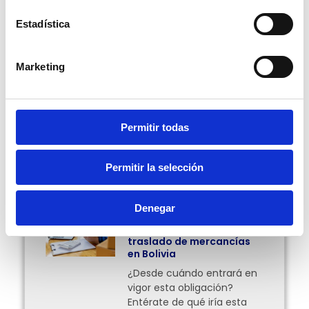
estas redes al usuario, más allá de los puntos fuertes
de cada una.
Estadística
Escrito por Pablo Ortiz.
Marketing
Compartir:
Permitir todas
Permitir la selección
Más Posts
Denegar
Facturación en línea
obligatoria para el
traslado de mercancías
en Bolivia
¿Desde cuándo entrará en
vigor esta obligación?
Entérate de qué iría esta