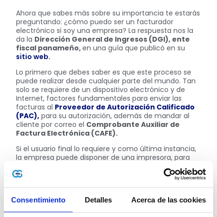
Ahora que sabes más sobre su importancia te estarás
preguntando: ¿cómo puedo ser un facturador
electrónico si soy una empresa? La respuesta nos la
da la
Dirección General de Ingresos (DGI), ente
fiscal panameño,
en una guía que publicó en su
sitio web.
Lo primero que debes saber es que este proceso se
puede realizar desde cualquier parte del mundo. Tan
solo se requiere de un dispositivo electrónico y de
Internet, factores fundamentales para enviar las
facturas al
Proveedor de Autorización Calificado
(PAC),
para su autorización, además de mandar al
cliente por correo el
Comprobante Auxiliar de
Factura Electrónica (CAFE).
Si el usuario final lo requiere y como última instancia,
la empresa puede disponer de una impresora, para
entregar la factura digital de manera física.
Obligaciones de un emisor de Facturación
Electrónica
Consentimiento
Detalles
Acerca de las cookies
Ahora bien, es preciso apuntar que, al iniciar la
emisión de documentos electrónicos, el