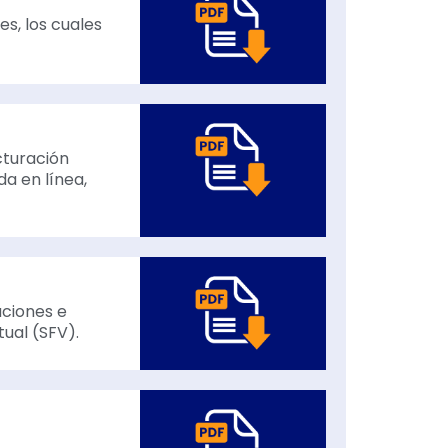
es, los cuales
cturación
a en línea,
aciones e
ual (SFV).