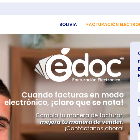
BOLIVIA
FACTURACIÓN ELECTRÓ
Cuando facturas en modo
electrónico,
¡claro que se nota!
Cambia tu manera de facturar,
mejora
tu manera de vender.
¡Contáctanos ahora!