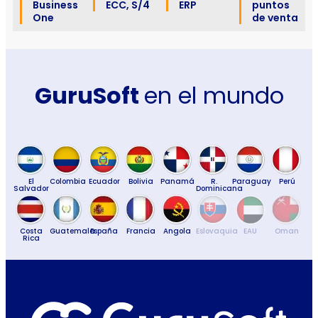
Business
ECC, S/4
ERP
puntos
One
de venta
GuruSoft
en el mundo
El
Colombia
Ecuador
Bolivia
Panamá
R.
Paraguay
Perú
Salvador
Dominicana
Costa
Guatemala
España
Francia
Angola
Eslovaquia
EAU
Oman
Rica