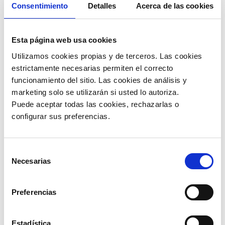
Consentimiento
Detalles
Acerca de las cookies
Esta página web usa cookies
Utilizamos cookies propias y de terceros. Las cookies 
estrictamente necesarias permiten el correcto 
Integración mediante Web Services, Archivos de
funcionamiento del sitio. Las cookies de análisis y 
Texto y Base de Datos.
marketing solo se utilizarán si usted lo autoriza.
Emite tus Facturas Electrónicas desde su punto
Puede aceptar todas las cookies, rechazarlas o 
de venta.
configurar sus preferencias. 
Diseño Personalizado y Visualización del PDF.
Reenvío del mail de doc. electrónicos desde tu
punto de venta.
Selección
Validación previa de campos obligatorios antes
Necesarias
de
de enviar al Ministerio de Hacienda.
consentimiento
Manejo de cubos de información de ventas.
Preferencias
Consulta el estado de tus documentos dentro
de tu punto de venta.
Publicidad autoadministrada dentro de los pdf
Estadística