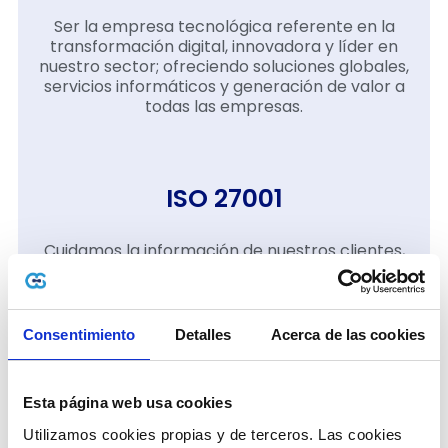
Ser la empresa tecnológica referente en la
transformación digital, innovadora y líder en
nuestro sector; ofreciendo soluciones globales,
servicios informáticos y generación de valor a
todas las empresas.
ISO 27001
Cuidamos la información de nuestros clientes,
porque sabemos que es su activo más
importante y, que, con una debida gestión,
protegen también el futuro de su negocio. Lo
hacemos no como parte de una política, sino
Consentimiento
Detalles
Acerca de las cookies
como parte de un excelente servicio que
queremos brindar para cada uno de su negocio
Esta página web usa cookies
Utilizamos cookies propias y de terceros. Las cookies 