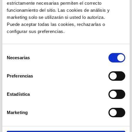
estrictamente necesarias permiten el correcto 
funcionamiento del sitio. Las cookies de análisis y 
marketing solo se utilizarán si usted lo autoriza.
Puede aceptar todas las cookies, rechazarlas o 
configurar sus preferencias. 
Selección
VALORES CORPORATIVOS
Necesarias
de
consentimiento
Preferencias
Respeto
La pasión por servir
Estadística
Alegría que contagia
Marketing
Agentes de cambio