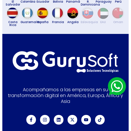
El
Colombia
Ecuador
Bolivia
Panamá
R.
Paraguay
Perú
Salvador
Dominicana
Costa
Guatemala
España
Francia
Angola
Eslovaquia
EAU
Oman
Rica
Acompañamos a las empresas en su
transformación digital en América, Europa, África y
Asia