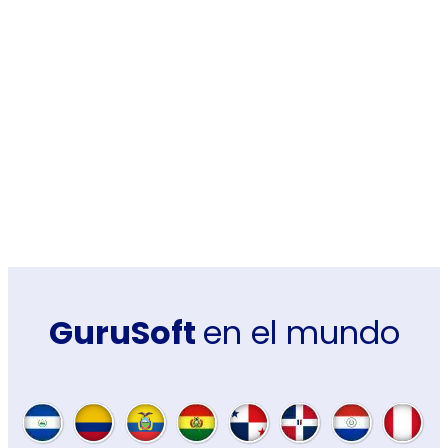
En
GuruSoft El Salvador
procuramos no solamente
ayudar a nuestros clientes a
ahorrar costos en facturación,
sino a ser
más eficientes y
más estratégicos
”
GuruSoft
en el mundo