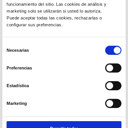
funcionamiento del sitio. Las cookies de análisis y 
España
marketing solo se utilizarán si usted lo autoriza.
Puede aceptar todas las cookies, rechazarlas o 
Dirección:
Av. de Brasil 29, 1 Planta, Madrid España.
configurar sus preferencias. 
Tlf:
(+34)
9100 53244
Correo:
info.es@guru- soft.com
Horarios:
LUN – VIER – 8:00 a. m. – 6:00 p. m.
Selección
Sitio web España
Necesarias
de
consentimiento
France
Preferencias
Ecuador
Estadística
Angola
Colombia
Marketing
Bolivia
Costa Rica