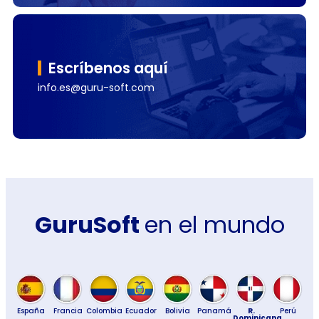
Escríbenos aquí
info.es@guru-soft.com
GuruSoft
en el mundo
España
Francia
Colombia
Ecuador
Bolivia
Panamá
R.
Perú
Dominicana