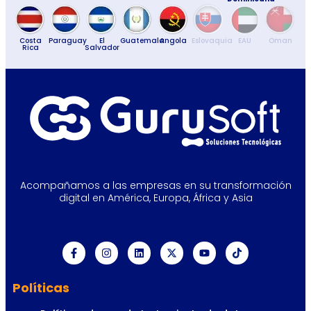
Costa
Paraguay
El
Guatemala
Angola
Eslovaquia
EAU
Oman
Rica
Salvador
Acompañamos a las empresas en su transformación
digital en América, Europa, África y Asia
Políticas