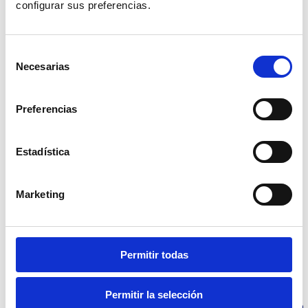
Manejo de reportes de información de ventas
configurar sus preferencias. 
y compras.
Consulta el estado de tus facturas
Selección
electrónicas dentro de tu punto de venta.
Necesarias
de
Publicidad autoadministrada dentro de los PDF
consentimiento
de las facturas para tus clientes.
Reporte de facturas con sus respectivos
Preferencias
estados ante Agencia Tributaria.
Estadística
Marketing
Escríbenos y te contactaremos
en breve
Permitir todas
Más soluciones
para tu negocio.
Permitir la selección
Integración
Integración
Integración
Integración