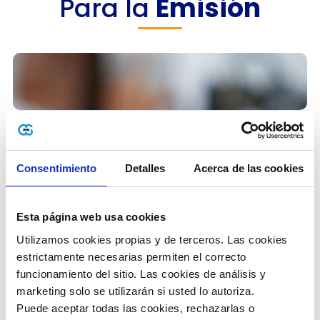
Para la
Emisión
Integración mediante web services, archivos
de texto y Base de Datos.
Consentimiento
Detalles
Acerca de las cookies
Emisión de Facturas Electrónicas desde tu
punto de venta.
Diseño personalizado y visualización de la
Esta página web usa cookies
factura en PDF.
Reenvío del mail de facturas electrónicas
Utilizamos cookies propias y de terceros. Las cookies 
desde tu punto de venta.
estrictamente necesarias permiten el correcto 
Validación de la factura electrónica recibida,
funcionamiento del sitio. Las cookies de análisis y 
garantizando que esté autorizado por la
marketing solo se utilizarán si usted lo autoriza.
Agencia Tributaria.
Puede aceptar todas las cookies, rechazarlas o 