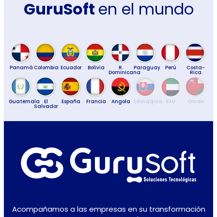
GuruSoft
en el mundo
Panamá
Colombia
Ecuador
Bolivia
R.
Paraguay
Perú
Costa-
Dominicana
Rica
Guatemala
El
España
Francia
Angola
Eslovaquia
EAU
Oman
Salvador
Acompañamos a las empresas en su transformación