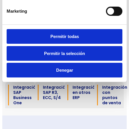
Marketing
Escríbenos y te contactaremos
en breve
Permitir todas
Permitir la selección
Más soluciones
para tu
Denegar
negocio.
Integración
Integración
Integración
Integración
SAP
SAP R3,
en otros
con
Business
ECC, S/4
ERP
puntos
One
de venta