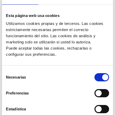
Integración mediante Web Services, Archivos de
Esta página web usa cookies
Texto y Base de Datos.
Utilizamos cookies propias y de terceros. Las cookies 
Emite tus Facturas Electrónicas desde su punto
estrictamente necesarias permiten el correcto 
de venta.
funcionamiento del sitio. Las cookies de análisis y 
Diseño Personalizado y Visualización del CAFE
marketing solo se utilizarán si usted lo autoriza.
(PDF).
Puede aceptar todas las cookies, rechazarlas o 
Reenvío del mail de doc. electrónicos desde tu
configurar sus preferencias. 
punto de venta.
Validación previa de campos obligatorios antes
de enviar a la DGI.
Selección
Manejo de cubos de información de ventas.
Necesarias
de
Consulta el estado de tus documentos dentro
consentimiento
de tu punto de venta.
Preferencias
Publicidad autoadministrada dentro de los pdf
de los documentos para sus clientes.
Reporte de documentos emitidos con sus
Estadística
respectivos estados ante la DGI.