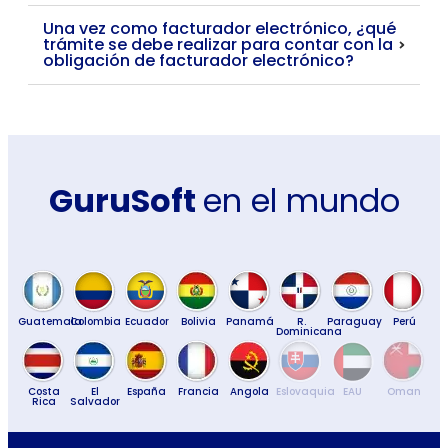
Una vez como facturador electrónico, ¿qué
trámite se debe realizar para contar con la
obligación de facturador electrónico?
GuruSoft
en el mundo
Guatemala
Colombia
Ecuador
Bolivia
Panamá
R.
Paraguay
Perú
Dominicana
Costa
El
España
Francia
Angola
Eslovaquia
EAU
Oman
Rica
Salvador