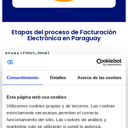
Etapas del proceso de Facturación
Electrónica en Paraguay
ETAPA 1 (2017-2018)
Desarrollo SIFEN Plan Piloto
Resolución Piloto 124
Inicio del desarrollo del SIFEN
Consentimiento
Detalles
Acerca de las cookies
Lanzamiento en producción de e-Kuatia
ETAPA 2 (2019-2020)
Voluntariedad controlada
Esta página web usa cookies
Inicio de la etapa de voluntariedad
Utilizamos cookies propias y de terceros. Las cookies 
Designación de nuevos facturadores
estrictamente necesarias permiten el correcto 
electrónicos
funcionamiento del sitio. Las cookies de análisis y 
Apertura del ambiente de pruebas
Emisión de DTE en productivo
marketing solo se utilizarán si usted lo autoriza.