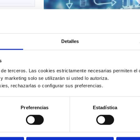
Detalles
s
 de terceros. Las cookies estrictamente necesarias permiten el c
 y marketing solo se utilizarán si usted lo autoriza.
Características del Conecto
ies, rechazarlas o configurar sus preferencias. 
ón de documentos elec
Preferencias
Estadística