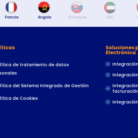
Francia
Angola
Slovaquie
EAU
íticas
Soluciones 
Electrónica
Integració
olítica de tratamiento de datos
sonales
Integración
olítica del Sistema Integrado de Gestión
Integració
facturació
olítica de Cookies
Integració