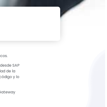
icos.
 desde SAP
dad de la
código y lo
 Gateway