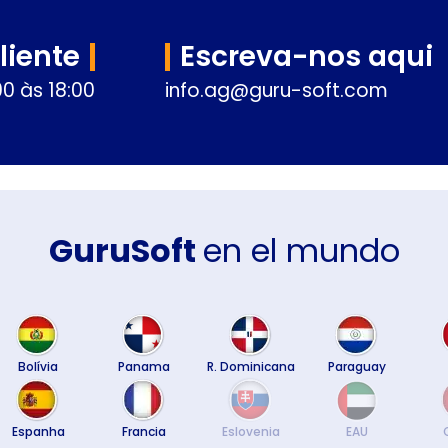
liente
Escreva-nos aqui
0 às 18:00
info.ag@guru-soft.com
GuruSoft
en el mundo
Bolívia
Panama
R. Dominicana
Paraguay
Espanha
Francia
Eslovenia
EAU