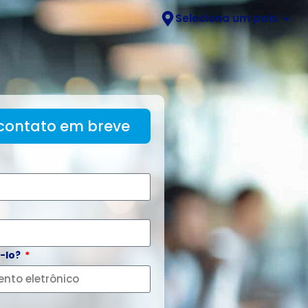
Seleciona um país
SOBRE NÓS
BLOG
CONTACTA-NOS
SUPORTE
contato em breve
-lo?