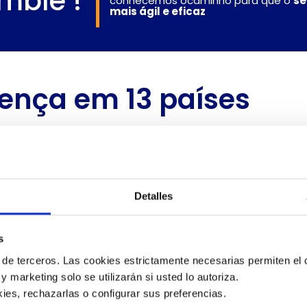
mble !
conhecemos
o
caminho
para
que
o
se
mais
ágil
e
eficaz
ença em 13 países
Detalles
s
 de terceros. Las cookies estrictamente necesarias permiten el c
 y marketing solo se utilizarán si usted lo autoriza.
ies, rechazarlas o configurar sus preferencias. 