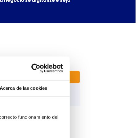
u
negócio
se digitalize e
seja
Angola
Acerca de las cookies
Contenido del acordeón
France
orrecto funcionamiento del 
España
Ecuador