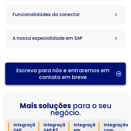
Funcionalidades do conector
A nossa especialidade em SAP
Escreva para nós e entraremos em
contato em breve
Mais soluções
para o seu
negócio.
Integração
Integração
Integração
Integração
SAP
SAP R3,
em
com