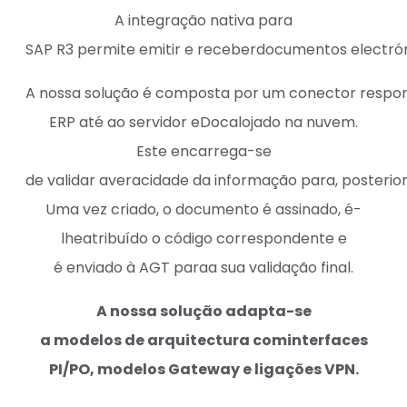
A
integração
nativa
para
SAP
R3
permite
emitir
e
receber
documentos
electró
A
nossa
solução
é
composta
por
um
conector
respo
ERP
até
ao
servidor
eDoc
alojado
na
nuvem
.
Este
encarrega
-se
de
validar
a
veracidade
da
informação
para,
posterio
Uma
vez
criado
, o
documento
é
assinado
, é-
lhe
atribuído
o
código
correspondente
e
é
enviado
à AGT para
a
sua
validação
final.
A nossa solução adapta-se
a modelos de arquitectura cominterfaces
PI/PO, modelos Gateway e ligações VPN.