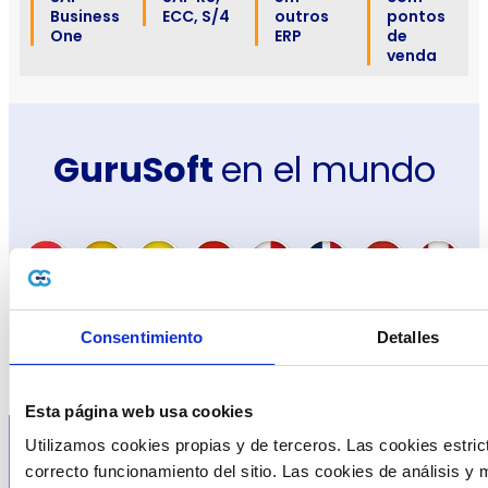
Business
ECC, S/4
outros
pontos
One
ERP
de
venda
GuruSoft
en el mundo
Angola
Colômbia
Equador
Bolívia
Panama
R.
Paraguay
Perú
Dominicana
Consentimiento
Detalles
Costa
Guatemala
El
Espanha
Francia
Eslovenia
EAU
Oman
Rica
Salvador
Esta página web usa cookies
Utilizamos cookies propias y de terceros. Las cookies estric
correcto funcionamiento del sitio. Las cookies de análisis y ma