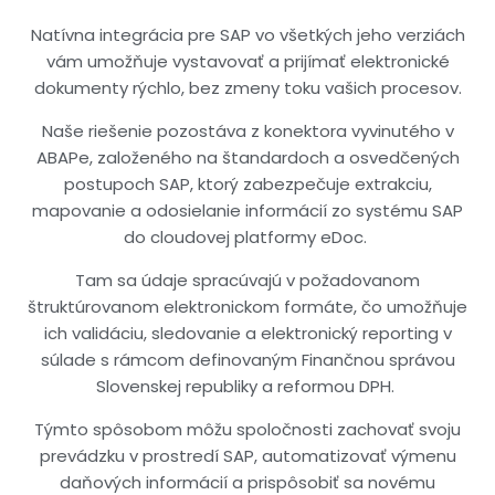
Natívna
integrácia
pre SAP
vo
všetkých
jeho
verziách
vám
umožňuje
vystavovať
a
prijímať
elektronické
dokumenty
rýchlo
,
bez
zmeny
toku
vašich
procesov
.
Naše
riešenie
pozostáva
z
konektora
vyvinutého
v
ABAPe
,
založeného
na
štandardoch
a
osvedčených
postupoch
SAP,
ktorý
zabezpečuje
extrakciu
,
mapovanie
a
odosielanie
informácií
zo
systému
SAP
do
cloudovej
platformy
eDoc
.
Tam
sa
údaje
spracúvajú
v
požadovanom
štruktúrovanom
elektronickom
formáte
,
čo
umožňuje
ich
validáciu
,
sledovanie
a
elektronický
reporting
v
súlade
s
rámcom
definovaným
Finančnou
správou
Slovenskej
republiky
a
reformou
DPH.
Týmto
spôsobom
môžu
spoločnosti
zachovať
svoju
prevádzku
v
prostredí
SAP,
automatizovať
výmenu
daňových
informácií
a
prispôsobiť
sa
novému