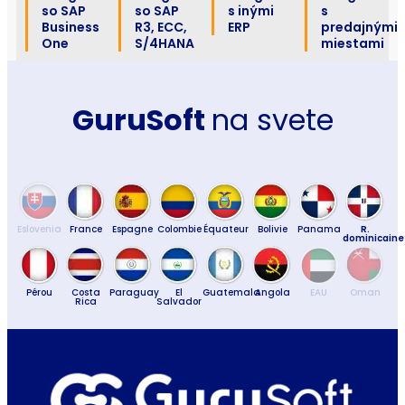
so SAP
so SAP
s inými
s
Business
R3, ECC,
ERP
predajnými
One
S/4HANA
miestami
GuruSoft
na svete
Eslovenia
France
Espagne
Colombie
Équateur
Bolivie
Panama
R.
dominicaine
Pérou
Costa
Paraguay
El
Guatemala
Angola
EAU
Oman
Rica
Salvador