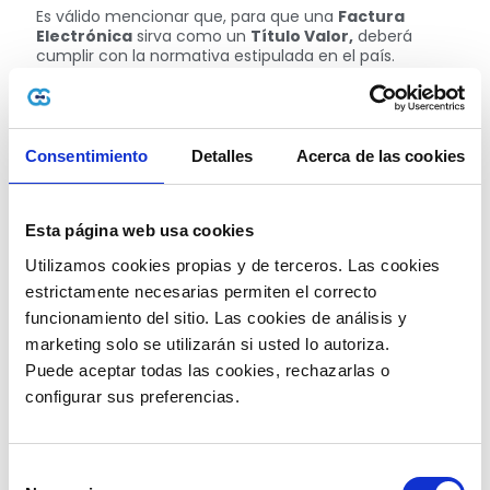
Es válido mencionar que, para que una
Factura
Electrónica
sirva como un
Título Valor,
deberá
cumplir con la normativa estipulada en el país.
También hay que resaltar que esta podrá ser
transferida a un tercero por
factoring electrónico,
según el caso. En
RADIAN,
los participantes que se
encuentran habilitados son el facturador electrónico,
el proveedor tecnológico
,
factor y sistema de
Consentimiento
Detalles
Acerca de las cookies
negociación electrónica.
Esta plataforma brinda confianza a las personas
involucradas en este proceso, entre ellos los
Esta página web usa cookies
inversionistas o empresas. En su
página web,
la DIAN
Utilizamos cookies propias y de terceros. Las cookies 
recalca otros beneficios:
estrictamente necesarias permiten el correcto 
1.
Más de 600.000 contribuyentes podrían realizar
funcionamiento del sitio. Las cookies de análisis y 
factoring electrónico.
marketing solo se utilizarán si usted lo autoriza.
2.Genera la trazabilidad y unicidad para futuras
Puede aceptar todas las cookies, rechazarlas o 
negociaciones y sobre todo la financiación de Pymes.
configurar sus preferencias. 
3.Permite visualizar y escoger la factura que desean
negociar, de acuerdo con sus necesidades del
negocio.
Selección
4. El costo-beneficio que ofrece el factoring