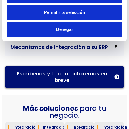
Permitir la selección
Funcionalidades que obtienes cuando
te Integras a Edoc
Denegar
Mecanismos de integración a su ERP
Escríbenos y te contactaremos en
breve
Más soluciones
para tu
negocio.
Integración
Integración
Integración
Integración