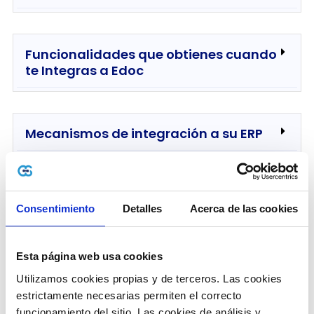
Funcionalidades que obtienes cuando
te Integras a Edoc
Mecanismos de integración a su ERP
Características de
Recepción de documentos
Consentimiento
Detalles
Acerca de las cookies
electrónicos
Esta página web usa cookies
Utilizamos cookies propias y de terceros. Las cookies 
estrictamente necesarias permiten el correcto 
funcionamiento del sitio. Las cookies de análisis y 