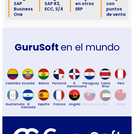
SAP
SAP R3,
en otros
con
Business
ECC, S/4
ERP
puntos
One
de venta
GuruSoft
en el mundo
Colombia
Ecuador
Bolivia
Panamá
R.
Paraguay
Costa
Perú
Dominicana
Rica
Guatemala
El
España
Francia
Angola
Eslovaquia
EAU
Oman
Salvador