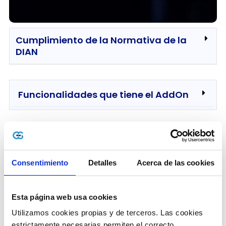
Cumplimiento de la Normativa de la
DIAN
Funcionalidades que tiene el AddOn
Nuestra especialidad en SAP
Consentimiento
Detalles
Acerca de las cookies
Características del Conector
Recepción de documentos
Esta página web usa cookies
electrónicos
Utilizamos cookies propias y de terceros. Las cookies 
estrictamente necesarias permiten el correcto 