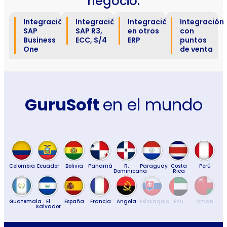
negocio.
Integración
Integración
Integración
Integración
SAP
SAP R3,
en otros
con
Business
ECC, S/4
ERP
puntos
One
de venta
GuruSoft
en el mundo
Colombia
Ecuador
Bolivia
Panamá
R.
Paraguay
Costa
Perú
Dominicana
Rica
Guatemala
El
España
Francia
Angola
Eslovaquia
EAU
Oman
Salvador