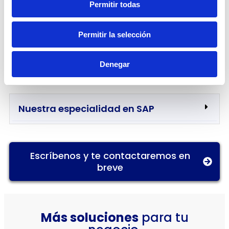
Cumplimiento de la Normativa de la
Permitir todas
DIAN
Permitir la selección
Funcionalidades que tiene el Conector
Denegar
Nuestra especialidad en SAP
Escríbenos y te contactaremos en
breve
Más soluciones
para tu